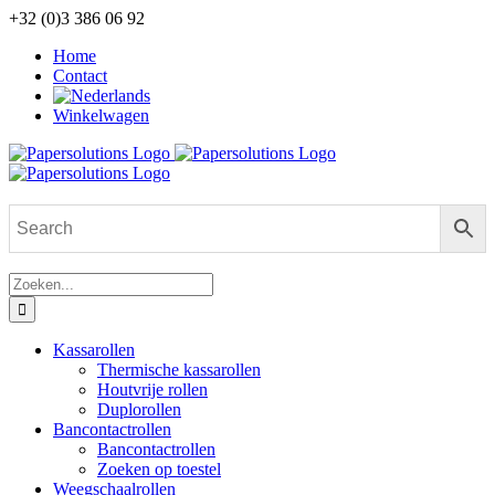
Ga
+32 (0)3 386 06 92
naar
Home
inhoud
Contact
Winkelwagen
Zoeken
naar:
Kassarollen
Thermische kassarollen
Houtvrije rollen
Duplorollen
Bancontactrollen
Bancontactrollen
Zoeken op toestel
Weegschaalrollen