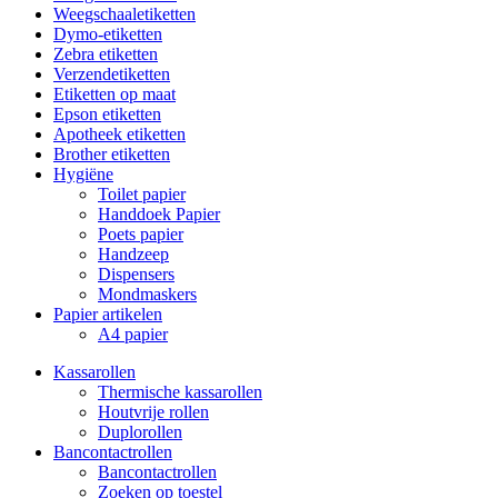
Weegschaaletiketten
Dymo-etiketten
Zebra etiketten
Verzendetiketten
Etiketten op maat
Epson etiketten
Apotheek etiketten
Brother etiketten
Hygiëne
Toilet papier
Handdoek Papier
Poets papier
Handzeep
Dispensers
Mondmaskers
Papier artikelen
A4 papier
Kassarollen
Thermische kassarollen
Houtvrije rollen
Duplorollen
Bancontactrollen
Bancontactrollen
Zoeken op toestel