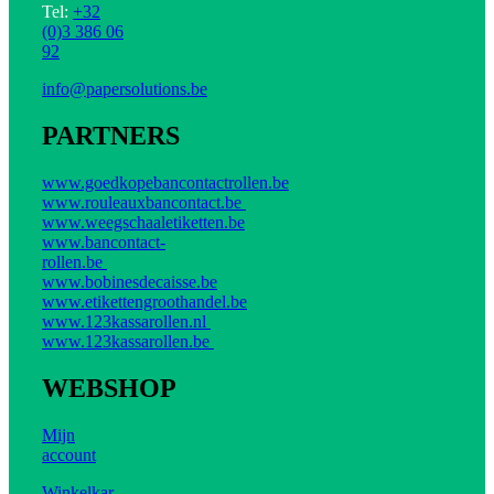
Tel:
+32
(0)3 386 06
92
info@papersolutions.be
PARTNERS
www.goedkopebancontactrollen.be
www.rouleauxbancontact.be
www.weegschaaletiketten.be
www.bancontact-
rollen.be
www.bobinesdecaisse.be
www.etikettengroothandel.be
www.123kassarollen.nl
www.123kassarollen.be
WEBSHOP
Mijn
account
Winkelkar