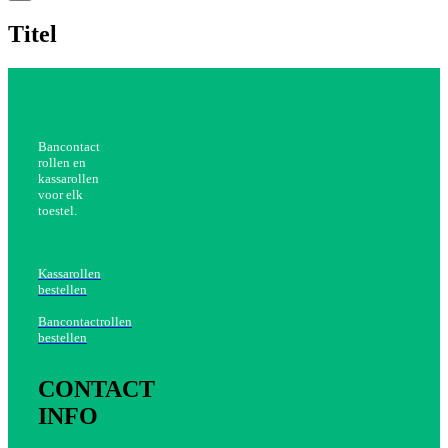
product
quick
Titel
view
Bancontact
rollen en
kassarollen
voor elk
toestel.
Kassarollen
bestellen
Bancontactrollen
bestellen
CONTACT
INFO