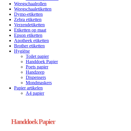
Weegschaalrollen
Weegschaaletiketten
Dymo-etiketten
Zebra etiketten
Verzendetiketten
Etiketten op maat
Epson etiketten
Apotheek etiketten
Brother etiketten
Hygiëne
Toilet papier
Handdoek Papier
Poets papier
Handzeep
Dispensers
Mondmaskers
Papier artikelen
A4 papier
Handdoek Papier