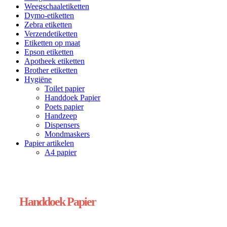
Weegschaaletiketten
Dymo-etiketten
Zebra etiketten
Verzendetiketten
Etiketten op maat
Epson etiketten
Apotheek etiketten
Brother etiketten
Hygiëne
Toilet papier
Handdoek Papier
Poets papier
Handzeep
Dispensers
Mondmaskers
Papier artikelen
A4 papier
Handdoek Papier