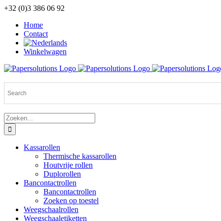
Ga
+32 (0)3 386 06 92
naar
Home
inhoud
Contact
Winkelwagen
Zoeken
naar:
Kassarollen
Thermische kassarollen
Houtvrije rollen
Duplorollen
Bancontactrollen
Bancontactrollen
Zoeken op toestel
Weegschaalrollen
Weegschaaletiketten