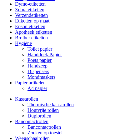
Dymo-etiketten
Zebra etiketten
Verzendetiketten
Etiketten op maat
Epson etiketten
Apotheek etiketten
Brother etiketten
Hygiëne
Toilet papier
Handdoek Papier
Poets papier
Handzeep
Dispensers
Mondmaskers
Papier artikelen
A4 papier
Kassarollen
Thermische kassarollen
Houtvrije rollen
Duplorollen
Bancontactrollen
Bancontactrollen
Zoeken op toestel
Weegschaalrollen