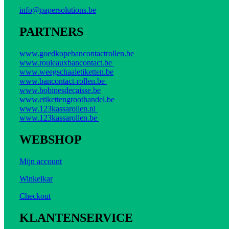
info@papersolutions.be
PARTNERS
www.goedkopebancontactrollen.be
www.rouleauxbancontact.be
www.weegschaaletiketten.be
www.bancontact-rollen.be
www.bobinesdecaisse.be
www.etikettengroothandel.be
www.123kassarollen.nl
www.123kassarollen.be
WEBSHOP
Mijn account
Winkelkar
Checkout
KLANTENSERVICE