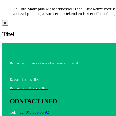
De Euro Matic plus wit handdoekrol is een juiste keuze voor sa
voor-vel principe, absorbeert uitstekend en is zeer effectief in g
Close
×
product
quick
Titel
view
Bancontact rollen en kassarollen voor elk toestel.
Kassarollen bestellen
Bancontactrollen bestellen
CONTACT INFO
Tel:
+32 (0)3 386 06 92