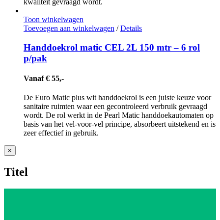
kwaliteit gevraagd wordt.
Toon winkelwagen
Toevoegen aan winkelwagen
/
Details
Handdoekrol matic CEL 2L 150 mtr – 6 rol
p/pak
Vanaf € 55,-
De Euro Matic plus wit handdoekrol is een juiste keuze voor
sanitaire ruimten waar een gecontroleerd verbruik gevraagd
wordt. De rol werkt in de Pearl Matic handdoekautomaten op
basis van het vel-voor-vel principe, absorbeert uitstekend en is
zeer effectief in gebruik.
Close
×
product
quick
Titel
view