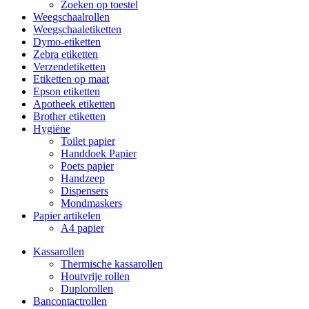
Zoeken op toestel
Weegschaalrollen
Weegschaaletiketten
Dymo-etiketten
Zebra etiketten
Verzendetiketten
Etiketten op maat
Epson etiketten
Apotheek etiketten
Brother etiketten
Hygiëne
Toilet papier
Handdoek Papier
Poets papier
Handzeep
Dispensers
Mondmaskers
Papier artikelen
A4 papier
Kassarollen
Thermische kassarollen
Houtvrije rollen
Duplorollen
Bancontactrollen