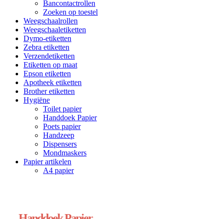
Bancontactrollen
Zoeken op toestel
Weegschaalrollen
Weegschaaletiketten
Dymo-etiketten
Zebra etiketten
Verzendetiketten
Etiketten op maat
Epson etiketten
Apotheek etiketten
Brother etiketten
Hygiëne
Toilet papier
Handdoek Papier
Poets papier
Handzeep
Dispensers
Mondmaskers
Papier artikelen
A4 papier
Handdoek Papier