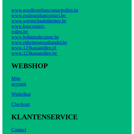
www.goedkopebancontactrollen.be
www.rouleauxbancontact.be
www.weegschaaletiketten.be
www.bancontact-
rollen.be
www.bobinesdecaisse.be
www.etikettengroothandel.be
www.123kassarollen.nl
www.123kassarollen.be
WEBSHOP
Mijn
account
Winkelkar
Checkout
KLANTENSERVICE
Contact