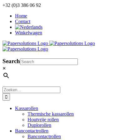
Ga
+32 (0)3 386 06 92
naar
Home
inhoud
Contact
Winkelwagen
Search
×
Zoeken
naar:
Kassarollen
Thermische kassarollen
Houtvrije rollen
Duplorollen
Bancontactrollen
Bancontactrollen