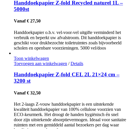
Handdoekpapier Z-fold Recycled naturel 1L –
5000st
Vanaf € 27,50
Handdoekpapier o.b.v. vel-voor-vel uitgifte verminderd het
verbruik en beperkt uw afvalstroom. Dit handdoekpapier is
geschikt voor drukbezochte toiletruimtes zoals bijvoorbeeld
scholen en openbare voorzieningen. 5000 vel/doos
Toon winkelwagen
Toevoegen aan winkelwagen
/
Details
Handdoekpapier Z-fold CEL 2L 21×24 cm –
3200 st
Vanaf € 32,50
Het 2-laags Z-vouw handdoekpapier is een uitstekende
kwaliteit handdoekpapier van 100% cellulose voorzien van
ECO-keurmerk. Het droogt de handen hygiënisch én snel
door zijn uitstekende absorptievermogen. Ideaal voor sanitaire
ruimten met een gemiddeld aantal bezoekers per dag waar