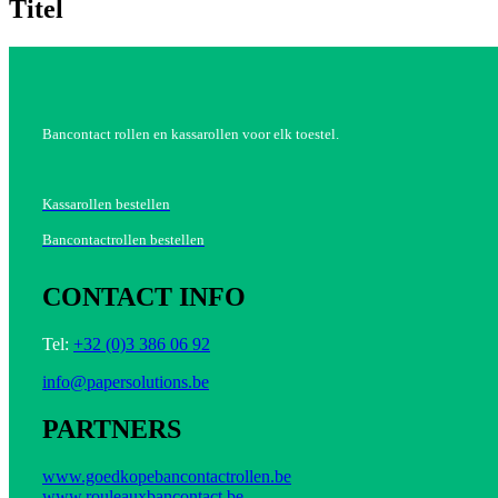
Titel
view
Bancontact rollen en kassarollen voor elk toestel.
Kassarollen bestellen
Bancontactrollen bestellen
CONTACT INFO
Tel:
+32 (0)3 386 06 92
info@papersolutions.be
PARTNERS
www.goedkopebancontactrollen.be
www.rouleauxbancontact.be