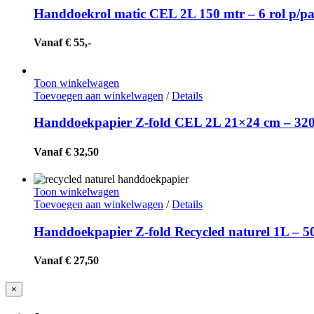
Handdoekrol matic CEL 2L 150 mtr – 6 rol p/p
Vanaf € 55,-
Toon winkelwagen
Toevoegen aan winkelwagen
/
Details
Handdoekpapier Z-fold CEL 2L 21×24 cm – 320
Vanaf € 32,50
Toon winkelwagen
Toevoegen aan winkelwagen
/
Details
Handdoekpapier Z-fold Recycled naturel 1L – 5
Vanaf € 27,50
Close
×
product
quick