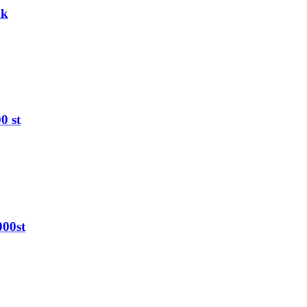
ak
0 st
000st