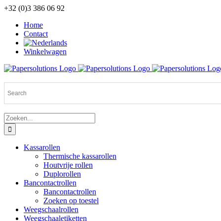
Ga
+32 (0)3 386 06 92
naar
Home
inhoud
Contact
Winkelwagen
Zoeken
naar:
Kassarollen
Thermische kassarollen
Houtvrije rollen
Duplorollen
Bancontactrollen
Bancontactrollen
Zoeken op toestel
Weegschaalrollen
Weegschaaletiketten