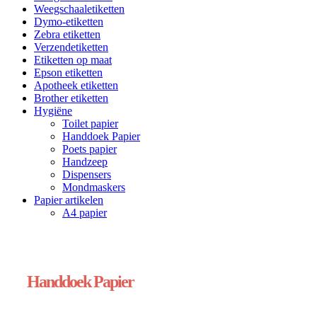
Weegschaaletiketten
Dymo-etiketten
Zebra etiketten
Verzendetiketten
Etiketten op maat
Epson etiketten
Apotheek etiketten
Brother etiketten
Hygiëne
Toilet papier
Handdoek Papier
Poets papier
Handzeep
Dispensers
Mondmaskers
Papier artikelen
A4 papier
Handdoek Papier