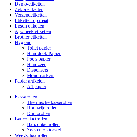
Dymo-etiketten
Zebra etiketten
Verzendetiketten
Etiketten op maat
Epson etiketten
Apotheek etiketten
Brother etiketten
Hygiëne
Toilet papier
Handdoek Papier
Poets papier
Handzeep
Dispensers
Mondmaskers
Papier artikelen
A4 papier
Kassarollen
Thermische kassarollen
Houtvrije rollen
Duplorollen
Bancontactrollen
Bancontactrollen
Zoeken op toestel
Weegschaalrollen