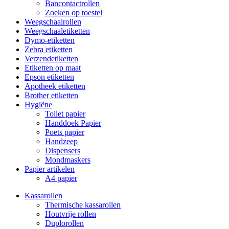
Bancontactrollen
Zoeken op toestel
Weegschaalrollen
Weegschaaletiketten
Dymo-etiketten
Zebra etiketten
Verzendetiketten
Etiketten op maat
Epson etiketten
Apotheek etiketten
Brother etiketten
Hygiëne
Toilet papier
Handdoek Papier
Poets papier
Handzeep
Dispensers
Mondmaskers
Papier artikelen
A4 papier
Kassarollen
Thermische kassarollen
Houtvrije rollen
Duplorollen