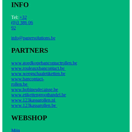
INFO
Tel:
+32
(0)3 386 06
92
info@papersolutions.be
PARTNERS
www.goedkopebancontactrollen.be
www.rouleauxbancontact.be
www.weegschaaletiketten.be
www.bancontact-
rollen.be
www.bobinesdecaisse.be
www.etikettengroothandel.be
www.123kassarollen.nl
www.123kassarollen.be
WEBSHOP
Mijn