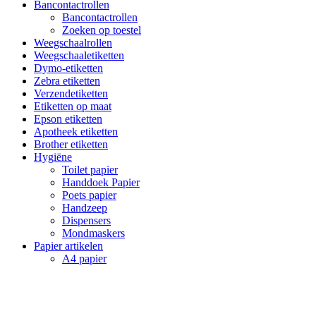
Bancontactrollen
Bancontactrollen
Zoeken op toestel
Weegschaalrollen
Weegschaaletiketten
Dymo-etiketten
Zebra etiketten
Verzendetiketten
Etiketten op maat
Epson etiketten
Apotheek etiketten
Brother etiketten
Hygiëne
Toilet papier
Handdoek Papier
Poets papier
Handzeep
Dispensers
Mondmaskers
Papier artikelen
A4 papier