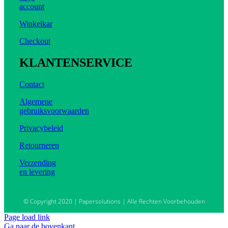
account
Winkelkar
Checkout
KLANTENSERVICE
Contact
Algemene
gebruiksvoorwaarden
Privacybeleid
Retourneren
Verzending
en levering
© Copyright 2020 | Papersolutions | Alle Rechten Voorbehouden
Page load link
Ga naar de bovenkant