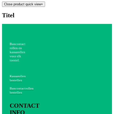
Close product quick view
×
Titel
Bancontact
rollen en
kassarollen
voor elk
toestel.
Kassarollen
bestellen
Bancontactrollen
bestellen
CONTACT
INFO