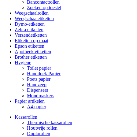
Bancontactrollen
Zoeken op toestel
Weegschaalrollen
Weegschaaletiketten
Dymo-etiketten
Zebra etiketten
Verzendetiketten
Etiketten op maat
Epson etiketten
Apotheek etiketten
Brother etiketten
Hygiëne
Toilet papier
Handdoek Papier
Poets papier
Handzeep
Dispensers
Mondmaskers
Papier artikelen
A4 papier
Kassarollen
Thermische kassarollen
Houtvrije rollen
Duplorollen