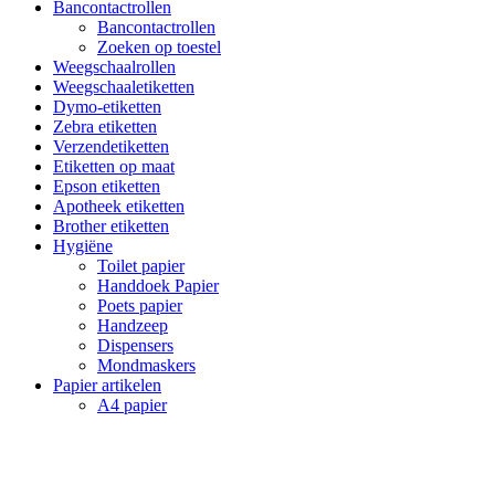
Bancontactrollen
Bancontactrollen
Zoeken op toestel
Weegschaalrollen
Weegschaaletiketten
Dymo-etiketten
Zebra etiketten
Verzendetiketten
Etiketten op maat
Epson etiketten
Apotheek etiketten
Brother etiketten
Hygiëne
Toilet papier
Handdoek Papier
Poets papier
Handzeep
Dispensers
Mondmaskers
Papier artikelen
A4 papier