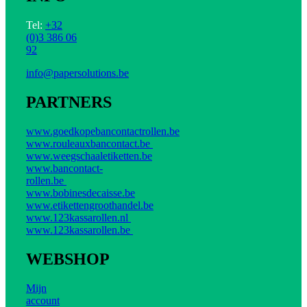
Tel:
+32
(0)3 386 06
92
info@papersolutions.be
PARTNERS
www.goedkopebancontactrollen.be
www.rouleauxbancontact.be
www.weegschaaletiketten.be
www.bancontact-
rollen.be
www.bobinesdecaisse.be
www.etikettengroothandel.be
www.123kassarollen.nl
www.123kassarollen.be
WEBSHOP
Mijn
account