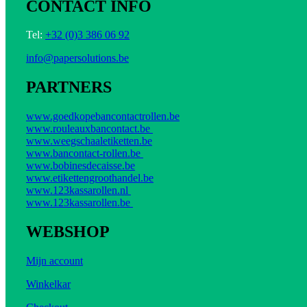
CONTACT INFO
Tel:
+32 (0)3 386 06 92
info@papersolutions.be
PARTNERS
www.goedkopebancontactrollen.be
www.rouleauxbancontact.be
www.weegschaaletiketten.be
www.bancontact-rollen.be
www.bobinesdecaisse.be
www.etikettengroothandel.be
www.123kassarollen.nl
www.123kassarollen.be
WEBSHOP
Mijn account
Winkelkar