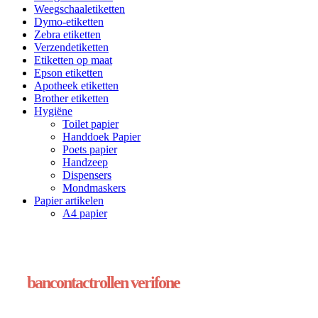
Weegschaaletiketten
Dymo-etiketten
Zebra etiketten
Verzendetiketten
Etiketten op maat
Epson etiketten
Apotheek etiketten
Brother etiketten
Hygiëne
Toilet papier
Handdoek Papier
Poets papier
Handzeep
Dispensers
Mondmaskers
Papier artikelen
A4 papier
bancontactrollen verifone