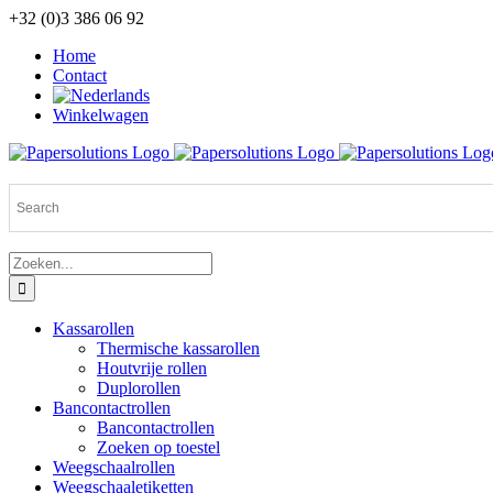
Ga
+32 (0)3 386 06 92
naar
Home
inhoud
Contact
Winkelwagen
Zoeken
naar:
Kassarollen
Thermische kassarollen
Houtvrije rollen
Duplorollen
Bancontactrollen
Bancontactrollen
Zoeken op toestel
Weegschaalrollen
Weegschaaletiketten