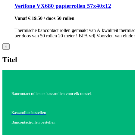
Verifone VX680 papierrollen 57x40x12
Vanaf € 19.50 / doos 50 rollen
Thermische bancontact rollen gemaakt van A-kwaliteit thermisc
per doos van 50 rollen 20 meter ! BPA vrij Voorzien van einde s
Close
×
product
quick
Titel
view
Bancontact rollen en kassarollen voor elk toestel.
Kassarollen bestellen
Bancontactrollen bestellen