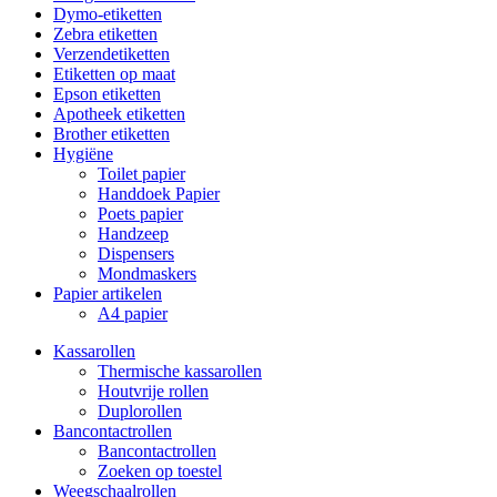
Dymo-etiketten
Zebra etiketten
Verzendetiketten
Etiketten op maat
Epson etiketten
Apotheek etiketten
Brother etiketten
Hygiëne
Toilet papier
Handdoek Papier
Poets papier
Handzeep
Dispensers
Mondmaskers
Papier artikelen
A4 papier
Kassarollen
Thermische kassarollen
Houtvrije rollen
Duplorollen
Bancontactrollen
Bancontactrollen
Zoeken op toestel
Weegschaalrollen