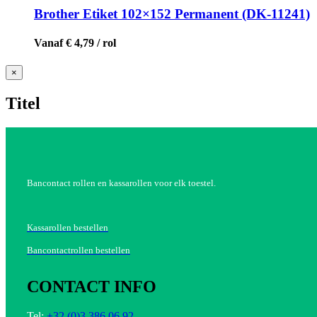
Brother Etiket 102×152 Permanent (DK-11241)
Vanaf € 4,79 / rol
Close
×
product
quick
Titel
view
Bancontact rollen en kassarollen voor elk toestel.
Kassarollen bestellen
Bancontactrollen bestellen
CONTACT INFO
Tel:
+32 (0)3 386 06 92