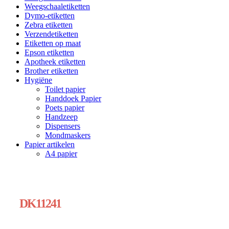
Weegschaaletiketten
Dymo-etiketten
Zebra etiketten
Verzendetiketten
Etiketten op maat
Epson etiketten
Apotheek etiketten
Brother etiketten
Hygiëne
Toilet papier
Handdoek Papier
Poets papier
Handzeep
Dispensers
Mondmaskers
Papier artikelen
A4 papier
DK11241