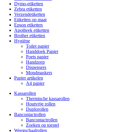
Dymo-etiketten
Zebra etiketten
Verzendetiketten
Etiketten op maat
Epson etiketten
Apotheek etiketten
Brother etiketten
Hygiëne
Toilet papier
Handdoek Papier
Poets papier
Handzeep
Dispensers
Mondmaskers
Papier artikelen
A4 papier
Kassarollen
Thermische kassarollen
Houtvrije rollen
Duplorollen
Bancontactrollen
Bancontactrollen
Zoeken op toestel
Weegschaalrollen