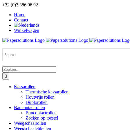
Ga
+32 (0)3 386 06 92
naar
Home
inhoud
Contact
Winkelwagen
Zoeken
naar:
Kassarollen
Thermische kassarollen
Houtvrije rollen
Duplorollen
Bancontactrollen
Bancontactrollen
Zoeken op toestel
Weegschaalrollen
Weegschaaletiketten