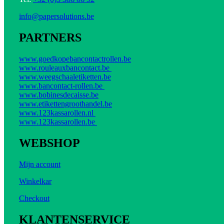
info@papersolutions.be
PARTNERS
www.goedkopebancontactrollen.be
www.rouleauxbancontact.be
www.weegschaaletiketten.be
www.bancontact-rollen.be
www.bobinesdecaisse.be
www.etikettengroothandel.be
www.123kassarollen.nl
www.123kassarollen.be
WEBSHOP
Mijn account
Winkelkar
Checkout
KLANTENSERVICE