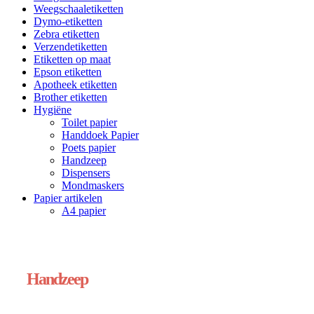
Weegschaaletiketten
Dymo-etiketten
Zebra etiketten
Verzendetiketten
Etiketten op maat
Epson etiketten
Apotheek etiketten
Brother etiketten
Hygiëne
Toilet papier
Handdoek Papier
Poets papier
Handzeep
Dispensers
Mondmaskers
Papier artikelen
A4 papier
Handzeep