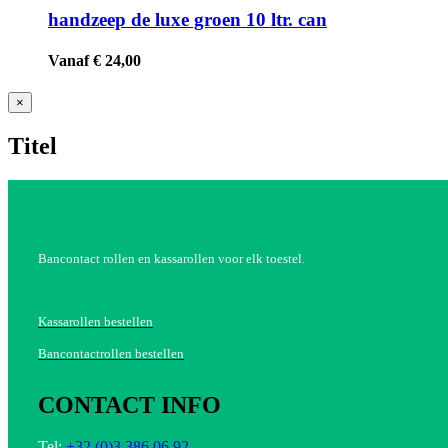
handzeep de luxe groen 10 ltr. can
Vanaf € 24,00
Close
×
product
quick
Titel
view
Bancontact rollen en kassarollen voor elk toestel.
Kassarollen bestellen
Bancontactrollen bestellen
CONTACT INFO
Tel:
+32 (0)3 386 06 92