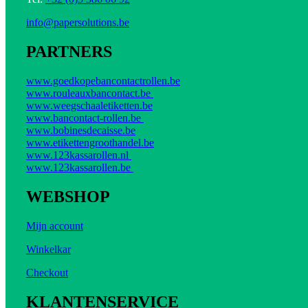
info@papersolutions.be
PARTNERS
www.goedkopebancontactrollen.be
www.rouleauxbancontact.be
www.weegschaaletiketten.be
www.bancontact-rollen.be
www.bobinesdecaisse.be
www.etikettengroothandel.be
www.123kassarollen.nl
www.123kassarollen.be
WEBSHOP
Mijn account
Winkelkar
Checkout
KLANTENSERVICE