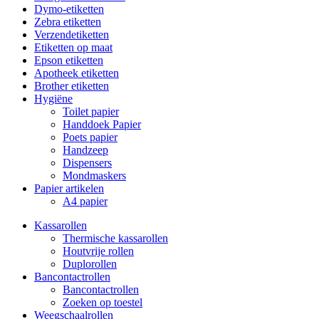
Dymo-etiketten
Zebra etiketten
Verzendetiketten
Etiketten op maat
Epson etiketten
Apotheek etiketten
Brother etiketten
Hygiëne
Toilet papier
Handdoek Papier
Poets papier
Handzeep
Dispensers
Mondmaskers
Papier artikelen
A4 papier
Kassarollen
Thermische kassarollen
Houtvrije rollen
Duplorollen
Bancontactrollen
Bancontactrollen
Zoeken op toestel
Weegschaalrollen