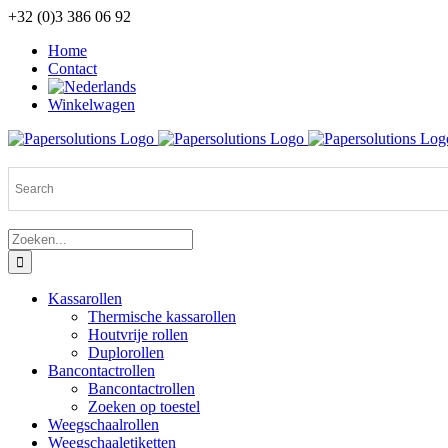
Ga
+32 (0)3 386 06 92
naar
Home
inhoud
Contact
Winkelwagen
Zoeken
naar:
Kassarollen
Thermische kassarollen
Houtvrije rollen
Duplorollen
Bancontactrollen
Bancontactrollen
Zoeken op toestel
Weegschaalrollen
Weegschaaletiketten