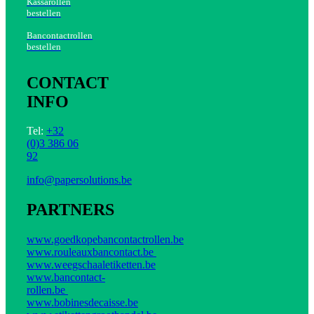
Kassarollen
bestellen
Bancontactrollen
bestellen
CONTACT
INFO
Tel:
+32
(0)3 386 06
92
info@papersolutions.be
PARTNERS
www.goedkopebancontactrollen.be
www.rouleauxbancontact.be
www.weegschaaletiketten.be
www.bancontact-
rollen.be
www.bobinesdecaisse.be