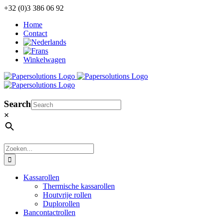
Ga
+32 (0)3 386 06 92
naar
Home
inhoud
Contact
Winkelwagen
Search
×
Zoeken
naar:
Kassarollen
Thermische kassarollen
Houtvrije rollen
Duplorollen
Bancontactrollen