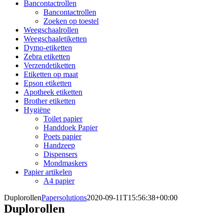
Bancontactrollen
Bancontactrollen
Zoeken op toestel
Weegschaalrollen
Weegschaaletiketten
Dymo-etiketten
Zebra etiketten
Verzendetiketten
Etiketten op maat
Epson etiketten
Apotheek etiketten
Brother etiketten
Hygiëne
Toilet papier
Handdoek Papier
Poets papier
Handzeep
Dispensers
Mondmaskers
Papier artikelen
A4 papier
Duplorollen
Papersolutions
2020-09-11T15:56:38+00:00
Duplorollen