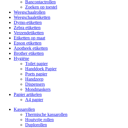
Bancontactrollen
Zoeken op toestel
Weegschaalrollen
Weegschaaletiketten
Dymo-etiketten
Zebra etiketten
Verzendetiketten
Etiketten op maat
Epson etiketten
Apotheek etiketten
Brother etiketten
Hygiëne
Toilet papier
Handdoek Papier
Poets papier
Handzeep
Dispensers
Mondmaskers
Papier artikelen
A4 papier
Kassarollen
Thermische kassarollen
Houtvrije rollen
Duplorollen