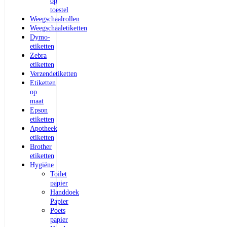
op
toestel
Weegschaalrollen
Weegschaaletiketten
Dymo-
etiketten
Zebra
etiketten
Verzendetiketten
Etiketten
op
maat
Epson
etiketten
Apotheek
etiketten
Brother
etiketten
Hygiëne
Toilet
papier
Handdoek
Papier
Poets
papier