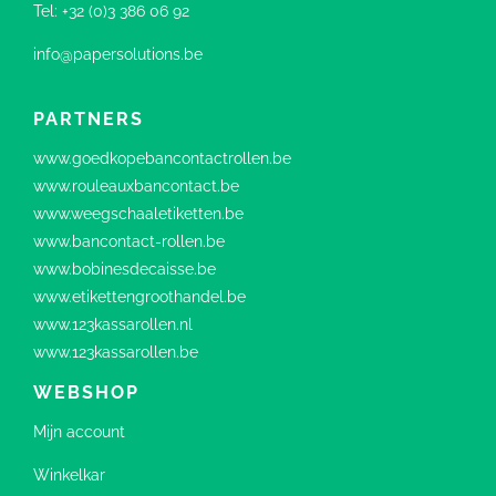
Tel:
+32 (0)3 386 06 92
info@papersolutions.be
PARTNERS
www.goedkopebancontactrollen.be
www.rouleauxbancontact.be
www.weegschaaletiketten.be
www.bancontact-rollen.be
www.bobinesdecaisse.be
www.etikettengroothandel.be
www.123kassarollen.nl
www.123kassarollen.be
WEBSHOP
Mijn account
Winkelkar