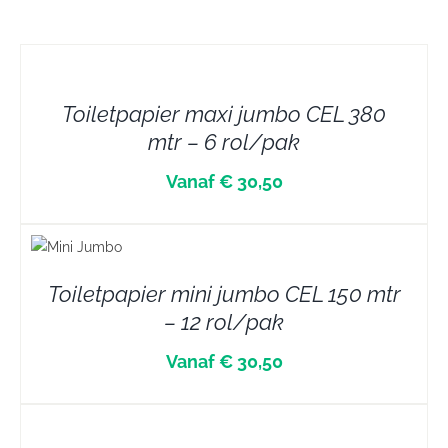
DETAILS
Toiletpapier maxi jumbo CEL 380
mtr – 6 rol/pak
Vanaf € 30,50
LS
Toiletpapier mini jumbo CEL 150 mtr
– 12 rol/pak
Vanaf € 30,50
DETAILS