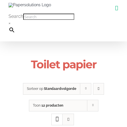
Ga
naar
Search
inhoud
×
Toilet papier
Sorteer op
Standaardvolgorde
Toon
12 producten