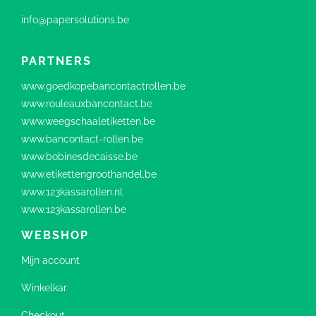
info@papersolutions.be
PARTNERS
www.goedkopebancontactrollen.be
www.rouleauxbancontact.be
www.weegschaaletiketten.be
www.bancontact-rollen.be
www.bobinesdecaisse.be
www.etikettengroothandel.be
www.123kassarollen.nl
www.123kassarollen.be
WEBSHOP
Mijn account
Winkelkar
Checkout