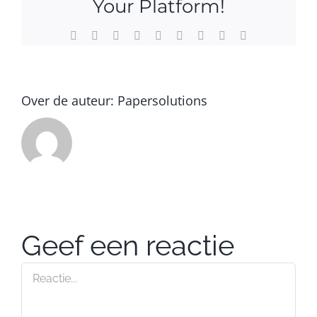
Your Platform!
Facebook
Twitter
Reddit
LinkedIn
WhatsApp
Tumblr
Pinterest
Vk
E-
mail
Over de auteur:
Papersolutions
Geef een reactie
Reactie