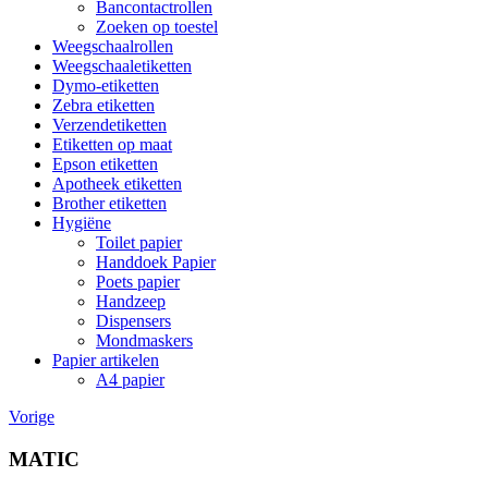
Bancontactrollen
Zoeken op toestel
Weegschaalrollen
Weegschaaletiketten
Dymo-etiketten
Zebra etiketten
Verzendetiketten
Etiketten op maat
Epson etiketten
Apotheek etiketten
Brother etiketten
Hygiëne
Toilet papier
Handdoek Papier
Poets papier
Handzeep
Dispensers
Mondmaskers
Papier artikelen
A4 papier
Vorige
MATIC