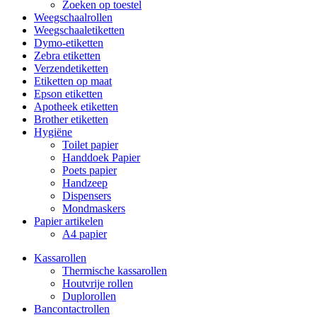
Zoeken op toestel
Weegschaalrollen
Weegschaaletiketten
Dymo-etiketten
Zebra etiketten
Verzendetiketten
Etiketten op maat
Epson etiketten
Apotheek etiketten
Brother etiketten
Hygiëne
Toilet papier
Handdoek Papier
Poets papier
Handzeep
Dispensers
Mondmaskers
Papier artikelen
A4 papier
Kassarollen
Thermische kassarollen
Houtvrije rollen
Duplorollen
Bancontactrollen