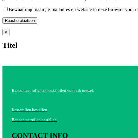
Bewaar mijn naam, e-mailadres en website in deze browser voor de
Close
×
product
quick
Titel
view
Bancontact rollen en kassarollen voor elk toestel.
Kassarollen bestellen
Bancontactrollen bestellen
CONTACT INFO