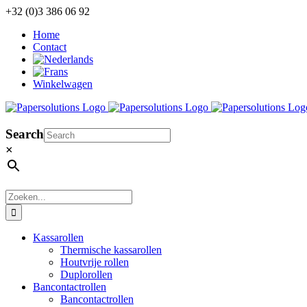
Ga
+32 (0)3 386 06 92
naar
Home
inhoud
Contact
Winkelwagen
Search
×
Zoeken
naar:
Kassarollen
Thermische kassarollen
Houtvrije rollen
Duplorollen
Bancontactrollen
Bancontactrollen