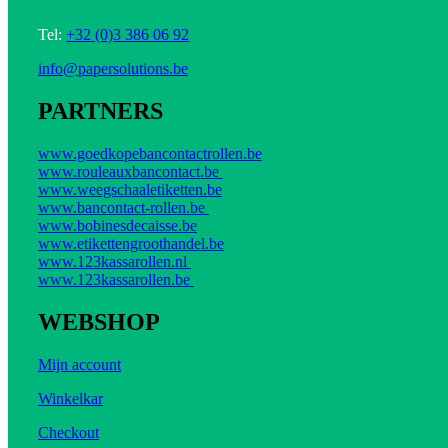
Tel:
+32 (0)3 386 06 92
info@papersolutions.be
PARTNERS
www.goedkopebancontactrollen.be
www.rouleauxbancontact.be
www.weegschaaletiketten.be
www.bancontact-rollen.be
www.bobinesdecaisse.be
www.etikettengroothandel.be
www.123kassarollen.nl
www.123kassarollen.be
WEBSHOP
Mijn account
Winkelkar
Checkout