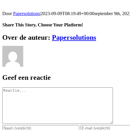
Door
Papersolutions
|
2023-09-09T08:19:49+00:00
september 9th, 202
Share This Story, Choose Your Platform!
Facebook
Twitter
Reddit
LinkedIn
WhatsApp
Tumblr
Pinterest
Vk
E-
Over de auteur:
Papersolutions
mail
Geef een reactie
Reactie