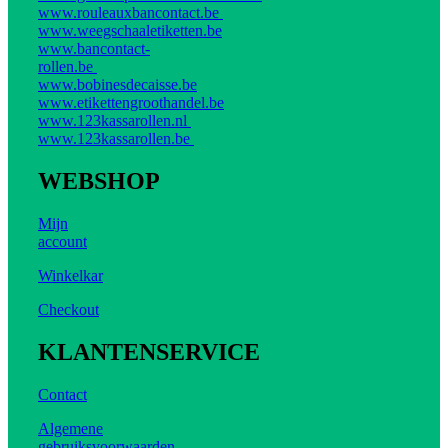
www.rouleauxbancontact.be
www.weegschaaletiketten.be
www.bancontact-
rollen.be
www.bobinesdecaisse.be
www.etikettengroothandel.be
www.123kassarollen.nl
www.123kassarollen.be
WEBSHOP
Mijn
account
Winkelkar
Checkout
KLANTENSERVICE
Contact
Algemene
gebruiksvoorwaarden