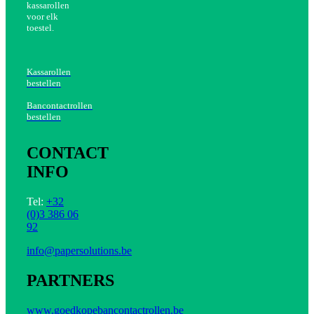
kassarollen
voor elk
toestel.
Kassarollen
bestellen
Bancontactrollen
bestellen
CONTACT
INFO
Tel:
+32
(0)3 386 06
92
info@papersolutions.be
PARTNERS
www.goedkopebancontactrollen.be