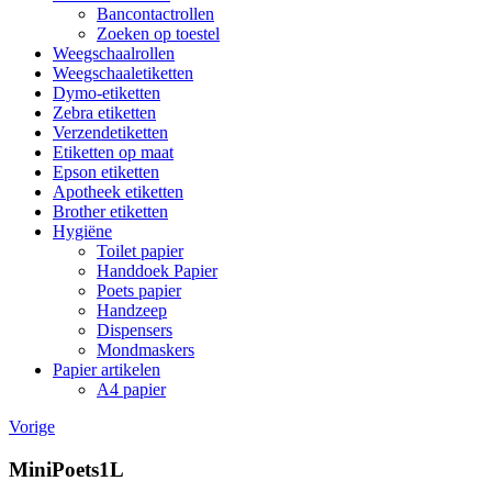
Bancontactrollen
Zoeken op toestel
Weegschaalrollen
Weegschaaletiketten
Dymo-etiketten
Zebra etiketten
Verzendetiketten
Etiketten op maat
Epson etiketten
Apotheek etiketten
Brother etiketten
Hygiëne
Toilet papier
Handdoek Papier
Poets papier
Handzeep
Dispensers
Mondmaskers
Papier artikelen
A4 papier
Vorige
MiniPoets1L