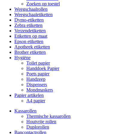
Zoeken op toestel
Weegschaalrollen
Weegschaaletiketten
Dymo-etiketten
Zebra etiketten
Verzendetiketten
Etiketten op maat
Epson etiketten
Apotheek etiketten
Brother etiketten
Hygiëne
Toilet papier
Handdoek Papier
Poets papier
Handzeep
Dispensers
Mondmaskers
Papier artikelen
A4 papier
Kassarollen
Thermische kassarollen
Houtvrije rollen
Duplorollen
Bancontactrollen