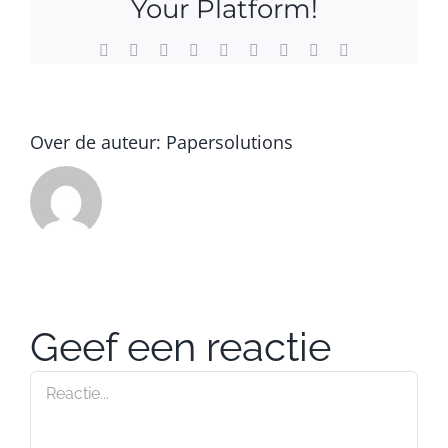
Your Platform!
Facebook
Twitter
Reddit
LinkedIn
WhatsApp
Tumblr
Pinterest
Vk
E-
mail
Over de auteur:
Papersolutions
Geef een reactie
Reactie