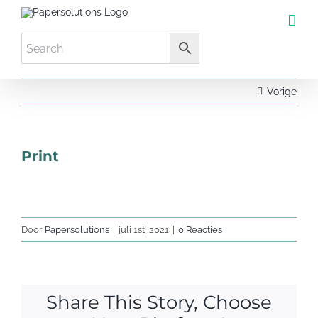
Ga
naar
inhoud
Vorige
Print
Door
Papersolutions
|
juli 1st, 2021
|
0 Reacties
Share This Story, Choose