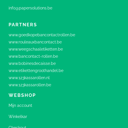
info@papersolutions.be
PARTNERS
www.goedkopebancontactrollen.be
www.rouleauxbancontact.be
www.weegschaaletiketten.be
www.bancontact-rollen.be
www.bobinesdecaisse.be
www.etikettengroothandel.be
www.123kassarollen.nl
www.123kassarollen.be
WEBSHOP
Mijn account
Winkelkar
Checkout