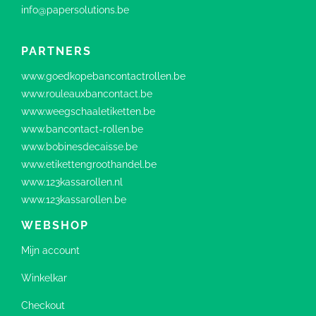
info@papersolutions.be
PARTNERS
www.goedkopebancontactrollen.be
www.rouleauxbancontact.be
www.weegschaaletiketten.be
www.bancontact-rollen.be
www.bobinesdecaisse.be
www.etikettengroothandel.be
www.123kassarollen.nl
www.123kassarollen.be
WEBSHOP
Mijn account
Winkelkar
Checkout