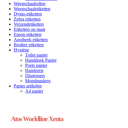
Weegschaalrollen
Weegschaaletiketten
Dymo-etiketten
Zebra etiketten
Verzendetiketten
Etiketten op maat
Epson etiketten
Apotheek etiketten
Brother etiketten
Hygiëne
Toilet papier
Handdoek Papier
Poets papier
Handzeep
Dispensers
Mondmaskers
Papier artikelen
A4 papier
Atos Worldline Xenta