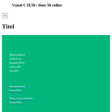
Vanaf € 19.50 / doos 50 rollen
Close
×
product
quick
Titel
view
Bancontact
rollen en
kassarollen
voor elk
toestel.
Kassarollen
bestellen
Bancontactrollen
bestellen