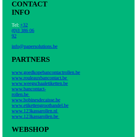
CONTACT
INFO
Tel:
+32
(0)3 386 06
92
info@papersolutions.be
PARTNERS
www.goedkopebancontactrollen.be
www.rouleauxbancontact.be
www.weegschaaletiketten.be
www.bancontact-
rollen.be
www.bobinesdecaisse.be
www.etikettengroothandel.be
www.123kassarollen.nl
www.123kassarollen.be
WEBSHOP