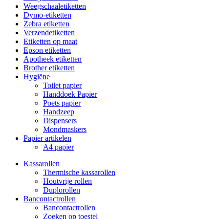
Weegschaaletiketten
Dymo-etiketten
Zebra etiketten
Verzendetiketten
Etiketten op maat
Epson etiketten
Apotheek etiketten
Brother etiketten
Hygiëne
Toilet papier
Handdoek Papier
Poets papier
Handzeep
Dispensers
Mondmaskers
Papier artikelen
A4 papier
Kassarollen
Thermische kassarollen
Houtvrije rollen
Duplorollen
Bancontactrollen
Bancontactrollen
Zoeken op toestel