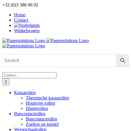
Ga
+32 (0)3 386 06 92
naar
Home
inhoud
Contact
Winkelwagen
Zoeken
naar:
Kassarollen
Thermische kassarollen
Houtvrije rollen
Duplorollen
Bancontactrollen
Bancontactrollen
Zoeken op toestel
Weegschaalrollen