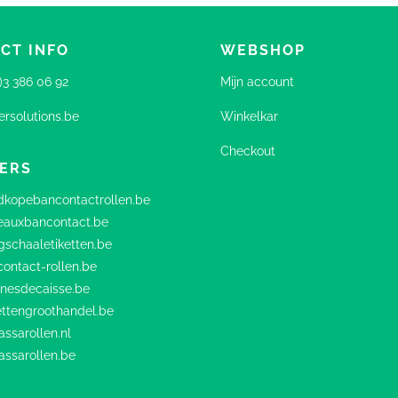
CT INFO
WEBSHOP
0)3 386 06 92
Mijn account
rsolutions.be
Winkelkar
Checkout
ERS
kopebancontactrollen.be
eauxbancontact.be
schaaletiketten.be
ontact-rollen.be
nesdecaisse.be
ttengroothandel.be
ssarollen.nl
assarollen.be