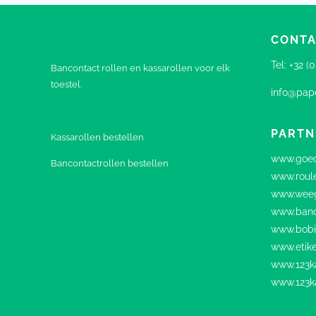
CONTA
Tel:
+32 (
Bancontact rollen en kassarollen voor elk
toestel.
info@pape
PARTN
Kassarollen bestellen
www.goed
Bancontactrollen bestellen
www.roul
www.weeg
www.banc
www.bobi
www.etike
www.123ka
www.123k