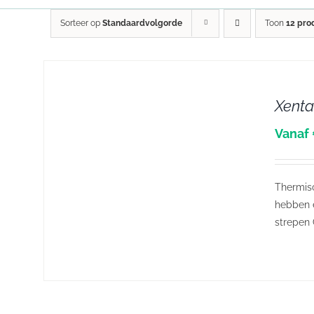
Sorteer op
Standaardvolgorde
Toon
12 pro
Xenta
DETAILS
Vanaf 
Thermisc
hebben e
strepen 