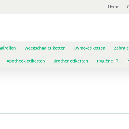
Home
alrollen
Weegschaaletiketten
Dymo-etiketten
Zebra e
Apotheek etiketten
Brother etiketten
Hygiëne
P