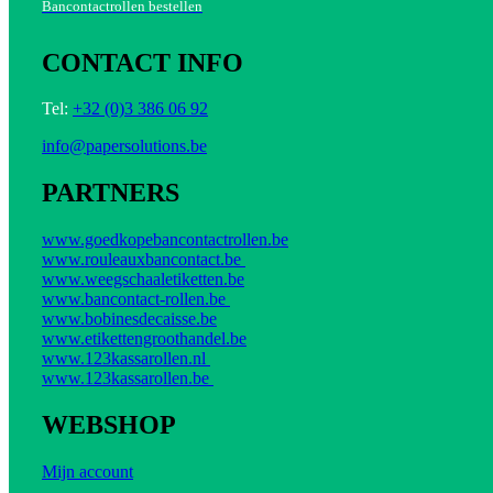
Bancontactrollen bestellen
CONTACT INFO
Tel:
+32 (0)3 386 06 92
info@papersolutions.be
PARTNERS
www.goedkopebancontactrollen.be
www.rouleauxbancontact.be
www.weegschaaletiketten.be
www.bancontact-rollen.be
www.bobinesdecaisse.be
www.etikettengroothandel.be
www.123kassarollen.nl
www.123kassarollen.be
WEBSHOP
Mijn account