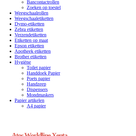
Bancontactrollen
Zoeken op toestel
Weegschaalrollen
Weegschaaletiketten
Dymo-etiketten
Zebra etiketten
Verzendetiketten
Etiketten op maat
Epson etiketten
Apotheek etiketten
Brother etiketten
Hygiëne
Toilet papier
Handdoek Papier
Poets papier
Handzeep
Dispensers
Mondmaskers
Papier artikelen
A4 papier
Atos Worldline Xenta