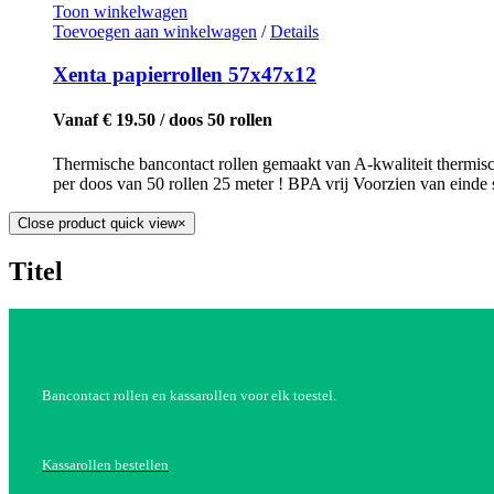
Toon winkelwagen
Toevoegen aan winkelwagen
/
Details
Xenta papierrollen 57x47x12
Vanaf € 19.50 / doos 50 rollen
Thermische bancontact rollen gemaakt van A-kwaliteit thermisc
per doos van 50 rollen 25 meter ! BPA vrij Voorzien van einde s
Close product quick view
×
Titel
Bancontact rollen en kassarollen voor elk toestel.
Kassarollen bestellen