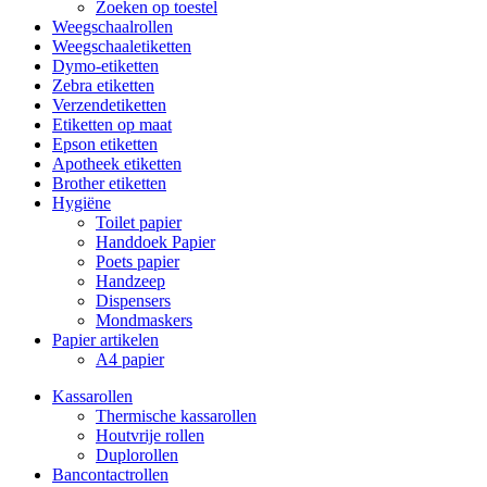
Zoeken op toestel
Weegschaalrollen
Weegschaaletiketten
Dymo-etiketten
Zebra etiketten
Verzendetiketten
Etiketten op maat
Epson etiketten
Apotheek etiketten
Brother etiketten
Hygiëne
Toilet papier
Handdoek Papier
Poets papier
Handzeep
Dispensers
Mondmaskers
Papier artikelen
A4 papier
Kassarollen
Thermische kassarollen
Houtvrije rollen
Duplorollen
Bancontactrollen