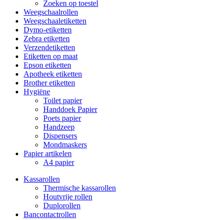
Zoeken op toestel
Weegschaalrollen
Weegschaaletiketten
Dymo-etiketten
Zebra etiketten
Verzendetiketten
Etiketten op maat
Epson etiketten
Apotheek etiketten
Brother etiketten
Hygiëne
Toilet papier
Handdoek Papier
Poets papier
Handzeep
Dispensers
Mondmaskers
Papier artikelen
A4 papier
Kassarollen
Thermische kassarollen
Houtvrije rollen
Duplorollen
Bancontactrollen