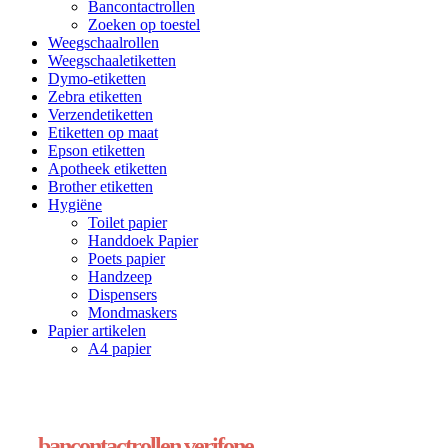
Bancontactrollen
Zoeken op toestel
Weegschaalrollen
Weegschaaletiketten
Dymo-etiketten
Zebra etiketten
Verzendetiketten
Etiketten op maat
Epson etiketten
Apotheek etiketten
Brother etiketten
Hygiëne
Toilet papier
Handdoek Papier
Poets papier
Handzeep
Dispensers
Mondmaskers
Papier artikelen
A4 papier
bancontactrollen verifone