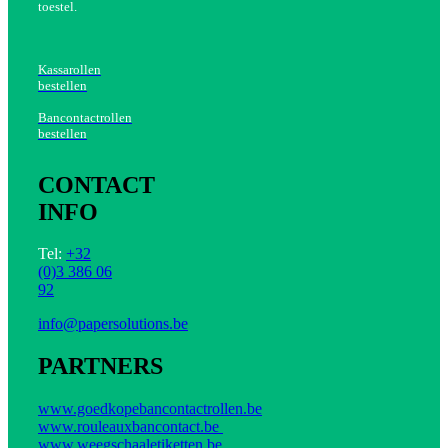
toestel.
Kassarollen
bestellen
Bancontactrollen
bestellen
CONTACT
INFO
Tel:
+32
(0)3 386 06
92
info@papersolutions.be
PARTNERS
www.goedkopebancontactrollen.be
www.rouleauxbancontact.be
www.weegschaaletiketten.be