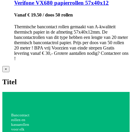
Verifone VX680 papierrollen 57x40x12
Vanaf € 19.50 / doos 50 rollen
Thermische bancontact rollen gemaakt van A-kwaliteit
thermisch papier in de afmeting 57x40x12mm. De
bancontactrollen van dit type hebben een lengte van 20 meter
thermisch bancontactrol papier. Prijs per doos van 50 rollen
20 meter ! BPA vrij Voorzien van einde strepen Gratis
levering vanaf € 30,- Grotere aantallen nodig? Contacteer ons
!
Close
×
product
quick
Titel
view
Bancontact
rollen en
kassarollen
voor elk