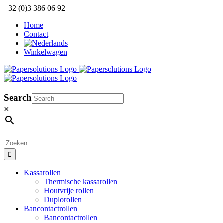
Ga
+32 (0)3 386 06 92
naar
Home
inhoud
Contact
Winkelwagen
Search
×
Zoeken
naar:
Kassarollen
Thermische kassarollen
Houtvrije rollen
Duplorollen
Bancontactrollen
Bancontactrollen