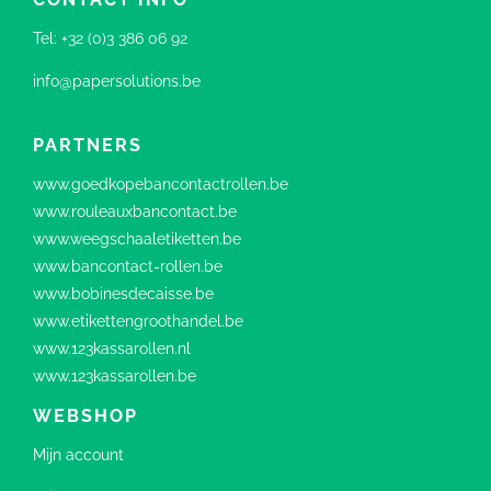
Tel:
+32 (0)3 386 06 92
info@papersolutions.be
PARTNERS
www.goedkopebancontactrollen.be
www.rouleauxbancontact.be
www.weegschaaletiketten.be
www.bancontact-rollen.be
www.bobinesdecaisse.be
www.etikettengroothandel.be
www.123kassarollen.nl
www.123kassarollen.be
WEBSHOP
Mijn account