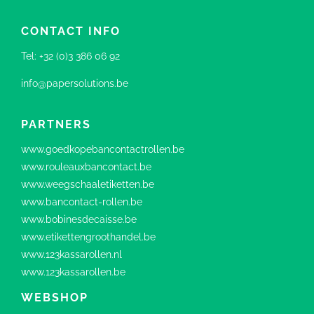
CONTACT INFO
Tel:
+32 (0)3 386 06 92
info@papersolutions.be
PARTNERS
www.goedkopebancontactrollen.be
www.rouleauxbancontact.be
www.weegschaaletiketten.be
www.bancontact-rollen.be
www.bobinesdecaisse.be
www.etikettengroothandel.be
www.123kassarollen.nl
www.123kassarollen.be
WEBSHOP