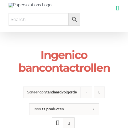
Ga
naar
inhoud
Ingenico
bancontactrollen
Sorteer op
Standaardvolgorde
Toon
12 producten