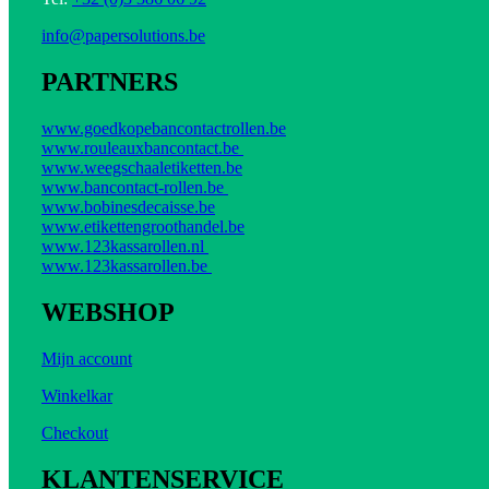
info@papersolutions.be
PARTNERS
www.goedkopebancontactrollen.be
www.rouleauxbancontact.be
www.weegschaaletiketten.be
www.bancontact-rollen.be
www.bobinesdecaisse.be
www.etikettengroothandel.be
www.123kassarollen.nl
www.123kassarollen.be
WEBSHOP
Mijn account
Winkelkar
Checkout
KLANTENSERVICE