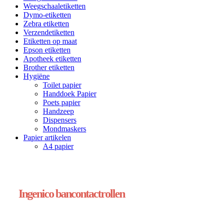
Weegschaaletiketten
Dymo-etiketten
Zebra etiketten
Verzendetiketten
Etiketten op maat
Epson etiketten
Apotheek etiketten
Brother etiketten
Hygiëne
Toilet papier
Handdoek Papier
Poets papier
Handzeep
Dispensers
Mondmaskers
Papier artikelen
A4 papier
Ingenico bancontactrollen