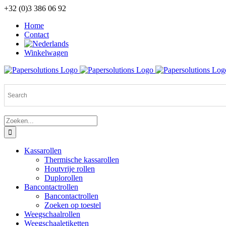
Ga
+32 (0)3 386 06 92
naar
Home
inhoud
Contact
Winkelwagen
Zoeken
naar:
Kassarollen
Thermische kassarollen
Houtvrije rollen
Duplorollen
Bancontactrollen
Bancontactrollen
Zoeken op toestel
Weegschaalrollen
Weegschaaletiketten