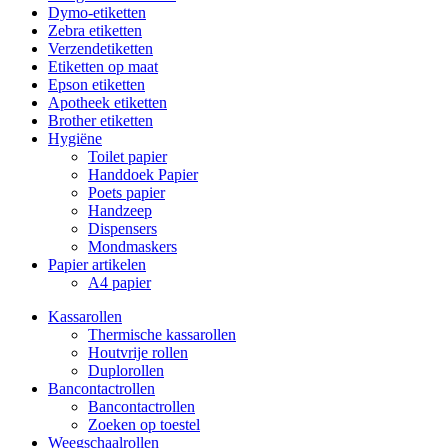
Dymo-etiketten
Zebra etiketten
Verzendetiketten
Etiketten op maat
Epson etiketten
Apotheek etiketten
Brother etiketten
Hygiëne
Toilet papier
Handdoek Papier
Poets papier
Handzeep
Dispensers
Mondmaskers
Papier artikelen
A4 papier
Kassarollen
Thermische kassarollen
Houtvrije rollen
Duplorollen
Bancontactrollen
Bancontactrollen
Zoeken op toestel
Weegschaalrollen