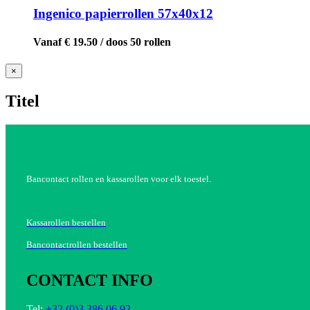
Ingenico papierrollen 57x40x12
Vanaf € 19.50 / doos 50 rollen
Close
×
product
quick
Titel
view
Bancontact rollen en kassarollen voor elk toestel.
Kassarollen bestellen
Bancontactrollen bestellen
CONTACT INFO
Tel:
+32 (0)3 386 06 92