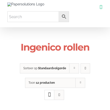
Ga
naar
inhoud
Ingenico rollen
Sorteer op
Standaardvolgorde
Toon
12 producten