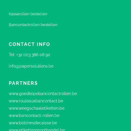
Kassarollen bestellen
Bancontactrollen bestellen
CONTACT INFO
Tel:
+32 (0)3 386 06 92
info@papersolutions.be
PARTNERS
www.goedkopebancontactrollen.be
www.rouleauxbancontact.be
www.weegschaaletiketten.be
www.bancontact-rollen.be
www.bobinesdecaisse.be
www.etikettengroothandel.be