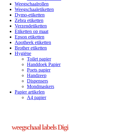
Weegschaalrollen
Weegschaaletiketten
Dymo-etiketten
Zebra etiketten
Verzendetiketten
Etiketten op maat
Epson etiketten
Apotheek etiketten
Brother etiketten
Hygiëne
Toilet papier
Handdoek Papier
Poets papier
Handzeep
Dispensers
Mondmaskers
Papier artikelen
A4 papier
weegschaal labels Digi