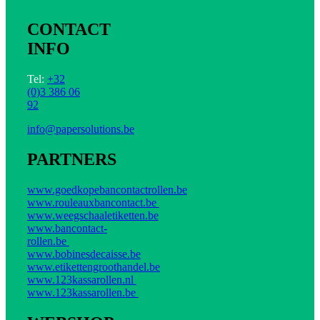
CONTACT
INFO
Tel:
+32
(0)3 386 06
92
info@papersolutions.be
PARTNERS
www.goedkopebancontactrollen.be
www.rouleauxbancontact.be
www.weegschaaletiketten.be
www.bancontact-
rollen.be
www.bobinesdecaisse.be
www.etikettengroothandel.be
www.123kassarollen.nl
www.123kassarollen.be