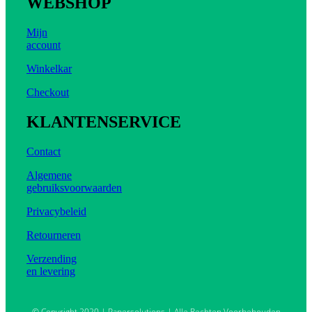
WEBSHOP
Mijn
account
Winkelkar
Checkout
KLANTENSERVICE
Contact
Algemene
gebruiksvoorwaarden
Privacybeleid
Retourneren
Verzending
en levering
© Copyright 2020 | Papersolutions | Alle Rechten Voorbehouden