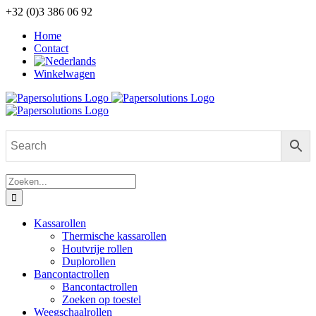
Ga
+32 (0)3 386 06 92
naar
Home
inhoud
Contact
Winkelwagen
Zoeken
naar:
Kassarollen
Thermische kassarollen
Houtvrije rollen
Duplorollen
Bancontactrollen
Bancontactrollen
Zoeken op toestel
Weegschaalrollen