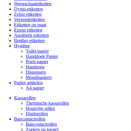
Weegschaaletiketten
Dymo-etiketten
Zebra etiketten
Verzendetiketten
Etiketten op maat
Epson etiketten
Apotheek etiketten
Brother etiketten
Hygiëne
Toilet papier
Handdoek Papier
Poets papier
Handzeep
Dispensers
Mondmaskers
Papier artikelen
A4 papier
Kassarollen
Thermische kassarollen
Houtvrije rollen
Duplorollen
Bancontactrollen
Bancontactrollen
Zoeken op toestel