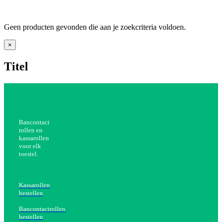
Geen producten gevonden die aan je zoekcriteria voldoen.
Close
×
product
quick
Titel
view
Bancontact
rollen en
kassarollen
voor elk
toestel.
Kassarollen
bestellen
Bancontactrollen
bestellen