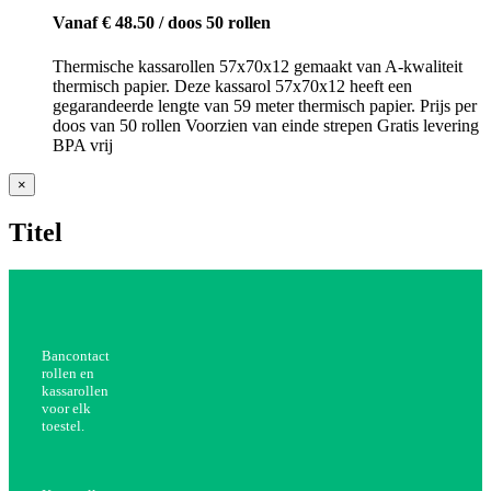
Vanaf € 48.50 / doos 50 rollen
Thermische kassarollen 57x70x12 gemaakt van A-kwaliteit
thermisch papier. Deze kassarol 57x70x12 heeft een
gegarandeerde lengte van 59 meter thermisch papier. Prijs per
doos van 50 rollen Voorzien van einde strepen Gratis levering
BPA vrij
Close
×
product
quick
Titel
view
Bancontact
rollen en
kassarollen
voor elk
toestel.