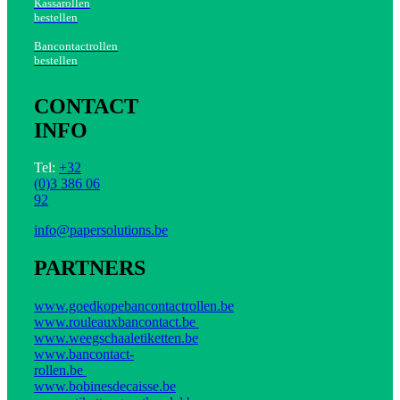
Kassarollen
bestellen
Bancontactrollen
bestellen
CONTACT
INFO
Tel:
+32
(0)3 386 06
92
info@papersolutions.be
PARTNERS
www.goedkopebancontactrollen.be
www.rouleauxbancontact.be
www.weegschaaletiketten.be
www.bancontact-
rollen.be
www.bobinesdecaisse.be