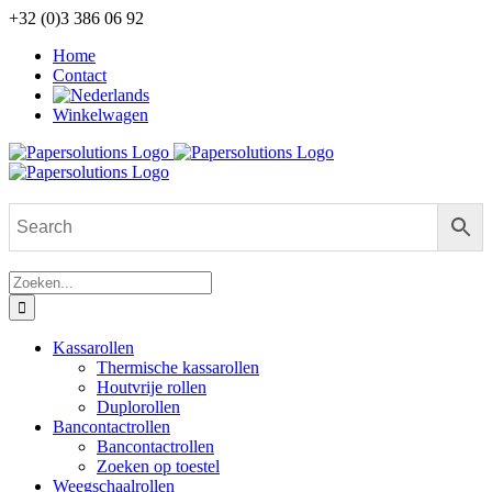
Ga
+32 (0)3 386 06 92
naar
Home
inhoud
Contact
Winkelwagen
Zoeken
naar:
Kassarollen
Thermische kassarollen
Houtvrije rollen
Duplorollen
Bancontactrollen
Bancontactrollen
Zoeken op toestel
Weegschaalrollen