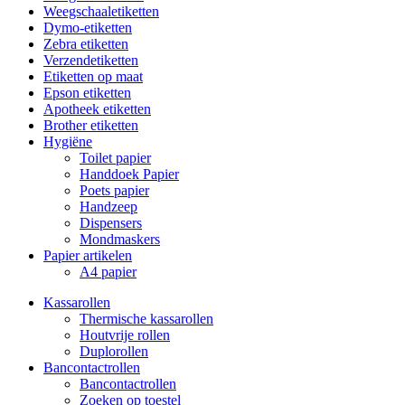
Weegschaaletiketten
Dymo-etiketten
Zebra etiketten
Verzendetiketten
Etiketten op maat
Epson etiketten
Apotheek etiketten
Brother etiketten
Hygiëne
Toilet papier
Handdoek Papier
Poets papier
Handzeep
Dispensers
Mondmaskers
Papier artikelen
A4 papier
Kassarollen
Thermische kassarollen
Houtvrije rollen
Duplorollen
Bancontactrollen
Bancontactrollen
Zoeken op toestel