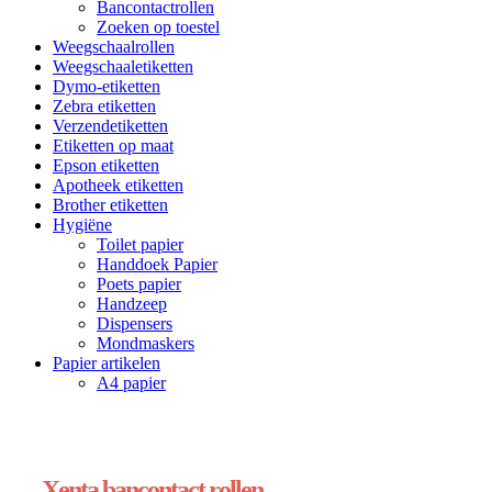
Bancontactrollen
Zoeken op toestel
Weegschaalrollen
Weegschaaletiketten
Dymo-etiketten
Zebra etiketten
Verzendetiketten
Etiketten op maat
Epson etiketten
Apotheek etiketten
Brother etiketten
Hygiëne
Toilet papier
Handdoek Papier
Poets papier
Handzeep
Dispensers
Mondmaskers
Papier artikelen
A4 papier
Xenta bancontact rollen