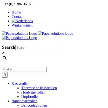
Ga
+32 (0)3 386 06 92
naar
Home
inhoud
Contact
Winkelwagen
Search
×
Zoeken
naar:
Kassarollen
Thermische kassarollen
Houtvrije rollen
Duplorollen
Bancontactrollen
Bancontactrollen