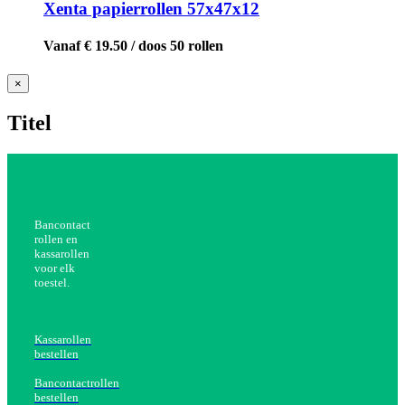
Xenta papierrollen 57x47x12
Vanaf € 19.50 / doos 50 rollen
Close
×
product
quick
Titel
view
Bancontact
rollen en
kassarollen
voor elk
toestel.
Kassarollen
bestellen
Bancontactrollen
bestellen