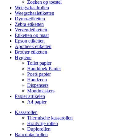
Zoeken op toestel
Weegschaalrollen
Weegschaaletiketten
Dymo-etiketten
Zebra etiketten
Verzendetiketten
Etiketten op maat
Epson etiketten
Apotheek etiketten
Brother etiketten
Hygiëne
Toilet papier
Handdoek Papier
Poets papier
Handzeep
Dispensers
Mondmaskers
Papier artikelen
A4 papier
Kassarollen
Thermische kassarollen
Houtvrije rollen
Duplorollen
Bancontactrollen