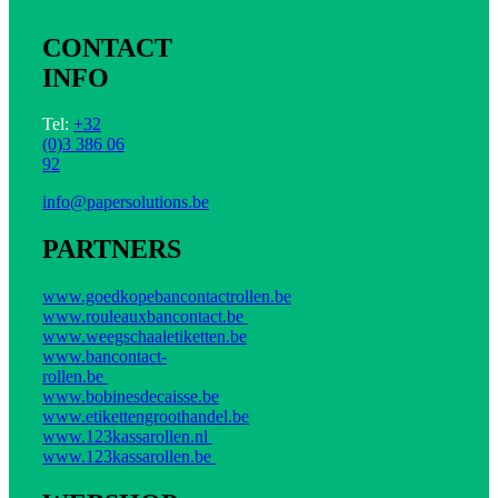
CONTACT
INFO
Tel:
+32
(0)3 386 06
92
info@papersolutions.be
PARTNERS
www.goedkopebancontactrollen.be
www.rouleauxbancontact.be
www.weegschaaletiketten.be
www.bancontact-
rollen.be
www.bobinesdecaisse.be
www.etikettengroothandel.be
www.123kassarollen.nl
www.123kassarollen.be