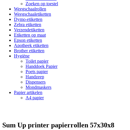
Zoeken op toestel
Weegschaalrollen
Weegschaaletiketten
Dymo-etiketten
Zebra etiketten
Verzendetiketten
Etiketten op maat
Epson etiketten
Apotheek etiketten
Brother etiketten
Hygiëne
Toilet papier
Handdoek Papier
Poets papier
Handzeep
Dispensers
Mondmaskers
Papier artikelen
A4 papier
Sum Up printer papierrollen 57x30x8