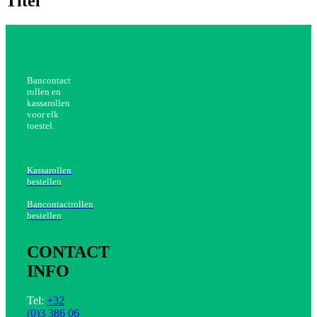
Titel
view
Bancontact
rollen en
kassarollen
voor elk
toestel.
Kassarollen
bestellen
Bancontactrollen
bestellen
CONTACT
INFO
Tel:
+32
(0)3 386 06