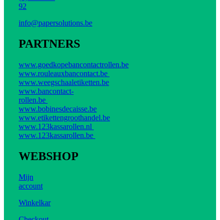
92
info@papersolutions.be
PARTNERS
www.goedkopebancontactrollen.be
www.rouleauxbancontact.be
www.weegschaaletiketten.be
www.bancontact-
rollen.be
www.bobinesdecaisse.be
www.etikettengroothandel.be
www.123kassarollen.nl
www.123kassarollen.be
WEBSHOP
Mijn
account
Winkelkar
Checkout