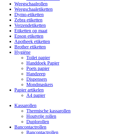
Weegschaalrollen
Weegschaaletiketten
Dymo-etiketten
Zebra etiketten
Verzendetiketten
Etiketten op maat
Epson etiketten
Apotheek etiketten
Brother etiketten
Hygiëne
Toilet papier
Handdoek Papier
Poets papier
Handzeep
Dispensers
Mondmaskers
Papier artikelen
A4 papier
Kassarollen
Thermische kassarollen
Houtvrije rollen
Duplorollen
Bancontactrollen
Bancontactrollen