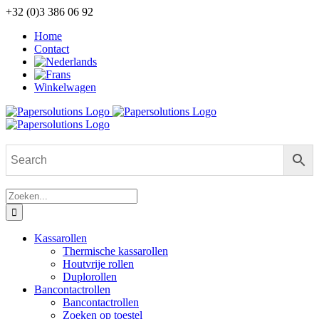
Ga
+32 (0)3 386 06 92
naar
Home
inhoud
Contact
Winkelwagen
Zoeken
naar:
Kassarollen
Thermische kassarollen
Houtvrije rollen
Duplorollen
Bancontactrollen
Bancontactrollen
Zoeken op toestel