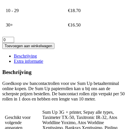
10 - 29
€
18.70
30+
€
16.50
Sum
Up
Toevoegen aan winkelwagen
printer
papierrollen
Beschrijving
57x30x8
Extra informatie
aantal
Beschrijving
Goedkoop uw bancontactrollen voor uw Sum Up betaalterminal
online kopen. De Sum Up papierrollen kan u bij ons aan de
scherpste prijzen bestellen. De bancontact rollen zijn verpakt per 50
rollen in 1 doos en hebben een lengte van 10 meter.
Sum Up 3G + printer, Sepay alle types,
Geschikt voor
Taximeter TX-50, Taxitronic IR-32, Atos
volgende
Worldline Yoximo, Atos Worldine
apparaten
Xentissimo, Banksys Xentissimo, Pinlinq