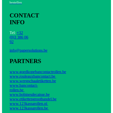
bestellen
CONTACT
INFO
Tel:
+32
(0)3 386 06
92
info@papersolutions.be
PARTNERS
www.goedkopebancontactrollen.be
www.rouleauxbancontact.be
www.weegschaaletiketten.be
www.bancontact-
rollen.be
www.bobinesdecaisse.be
www.etikettengroothandel.be
www.123kassarollen.nl
www.123kassarollen.be