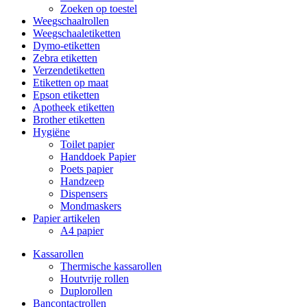
Zoeken op toestel
Weegschaalrollen
Weegschaaletiketten
Dymo-etiketten
Zebra etiketten
Verzendetiketten
Etiketten op maat
Epson etiketten
Apotheek etiketten
Brother etiketten
Hygiëne
Toilet papier
Handdoek Papier
Poets papier
Handzeep
Dispensers
Mondmaskers
Papier artikelen
A4 papier
Kassarollen
Thermische kassarollen
Houtvrije rollen
Duplorollen
Bancontactrollen