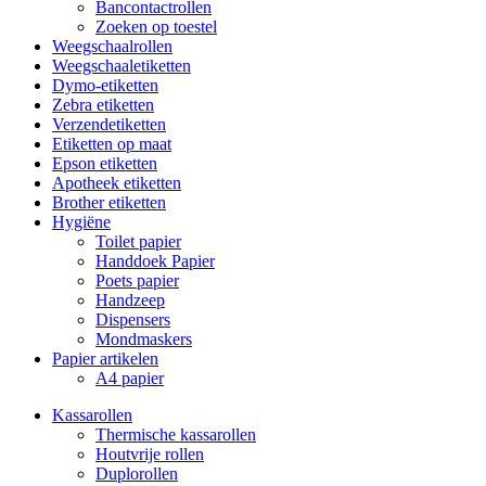
Bancontactrollen
Zoeken op toestel
Weegschaalrollen
Weegschaaletiketten
Dymo-etiketten
Zebra etiketten
Verzendetiketten
Etiketten op maat
Epson etiketten
Apotheek etiketten
Brother etiketten
Hygiëne
Toilet papier
Handdoek Papier
Poets papier
Handzeep
Dispensers
Mondmaskers
Papier artikelen
A4 papier
Kassarollen
Thermische kassarollen
Houtvrije rollen
Duplorollen