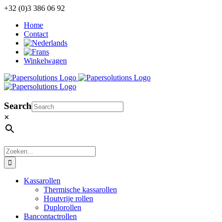
Ga
+32 (0)3 386 06 92
naar
Home
inhoud
Contact
Winkelwagen
Search
×
Zoeken
naar:
Kassarollen
Thermische kassarollen
Houtvrije rollen
Duplorollen
Bancontactrollen