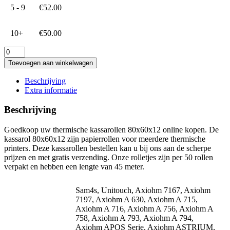
5 - 9
€
52.00
10+
€
50.00
Thermische
kassarollen
Toevoegen aan winkelwagen
80x60x12
aantal
Beschrijving
Extra informatie
Beschrijving
Goedkoop uw thermische kassarollen 80x60x12 online kopen. De
kassarol 80x60x12 zijn papierrollen voor meerdere thermische
printers. Deze kassarollen bestellen kan u bij ons aan de scherpe
prijzen en met gratis verzending. Onze rolletjes zijn per 50 rollen
verpakt en hebben een lengte van 45 meter.
Sam4s, Unitouch, Axiohm 7167, Axiohm
7197, Axiohm A 630, Axiohm A 715,
Axiohm A 716, Axiohm A 756, Axiohm A
758, Axiohm A 793, Axiohm A 794,
Axiohm APOS Serie, Axiohm ASTRIUM,