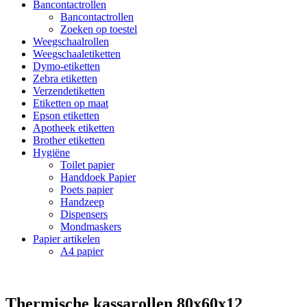
Bancontactrollen
Bancontactrollen
Zoeken op toestel
Weegschaalrollen
Weegschaaletiketten
Dymo-etiketten
Zebra etiketten
Verzendetiketten
Etiketten op maat
Epson etiketten
Apotheek etiketten
Brother etiketten
Hygiëne
Toilet papier
Handdoek Papier
Poets papier
Handzeep
Dispensers
Mondmaskers
Papier artikelen
A4 papier
Thermische kassarollen 80x60x12