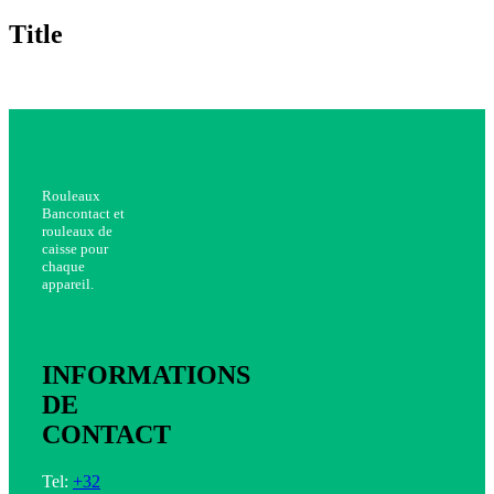
product
quick
Title
view
Rouleaux
Bancontact et
rouleaux de
caisse pour
chaque
appareil.
INFORMATIONS
DE
CONTACT
Tel:
+32