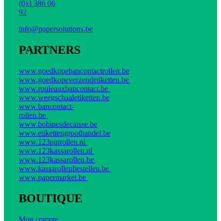
(0)3 386 06
92
info@papersolutions.be
PARTNERS
www.goedkopebancontactrollen.be
www.goedkopeverzendetiketten.be
www.rouleauxbancontact.be
www.weegschaaletiketten.be
www.bancontact-
rollen.be
www.bobinesdecaisse.be
www.etikettengroothandel.be
www.123pinrollen.nl
www.123kassarollen.nl
www.123kassarollen.be
www.kassarollenbestellen.be
www.papermarket.be
BOUTIQUE
Mon compte