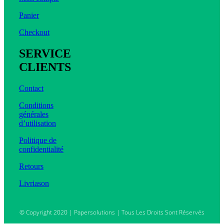
Panier
Checkout
SERVICE
CLIENTS
Contact
Conditions
générales
d’utilisation
Politique de
confidentialité
Retours
Livriason
© Copyright 2020 | Papersolutions | Tous Les Droits Sont Réservés