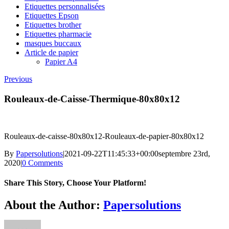
Etiquettes personnalisées
Etiquettes Epson
Etiquettes brother
Etiquettes pharmacie
masques buccaux
Article de papier
Papier A4
Previous
Rouleaux-de-Caisse-Thermique-80x80x12
Rouleaux-de-caisse-80x80x12-Rouleaux-de-papier-80x80x12
By
Papersolutions
|
2021-09-22T11:45:33+00:00
septembre 23rd,
2020
|
0 Comments
Share This Story, Choose Your Platform!
Facebook
Twitter
Reddit
LinkedIn
WhatsApp
Tumblr
Pinterest
Vk
Email
About the Author:
Papersolutions