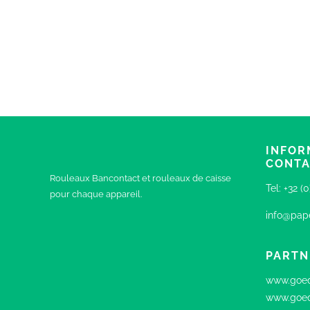
INFOR
CONT
Rouleaux Bancontact et rouleaux de caisse
Tel:
+32 (
pour chaque appareil.
info@pape
PARTN
www.goed
www.goed