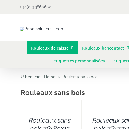
Skip
+32 (0)3 3860692
to
content
Rouleaux de caisse
Rouleaux bancontact
Etiquettes personnalisées
Etiquet
U bent hier
:
Home
>
Rouleaux sans bois
Rouleaux sans bois
DETAILS
DETAILS
Rouleaux sans
Rouleaux sa
bois 76x80x12
bois 76x70x