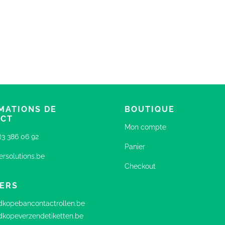
MATIONS DE
BOUTIQUE
ACT
Mon compte
0)3 386 06 92
Panier
rsolutions.be
Checkout
ERS
kopebancontactrollen.be
kopeverzendetiketten.be