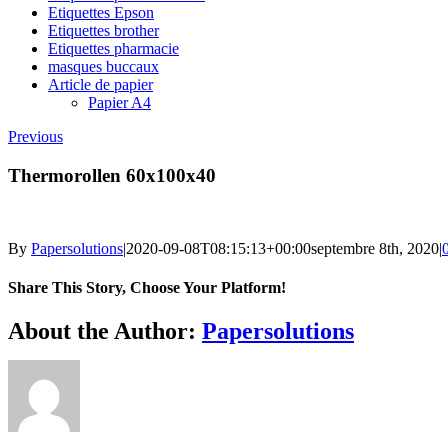
Etiquettes Epson
Etiquettes brother
Etiquettes pharmacie
masques buccaux
Article de papier
Papier A4
Previous
Thermorollen 60x100x40
By
Papersolutions
|
2020-09-08T08:15:13+00:00
septembre 8th, 2020
|
Share This Story, Choose Your Platform!
Facebook
Twitter
Reddit
LinkedIn
WhatsApp
Tumblr
Pinterest
Vk
Email
About the Author:
Papersolutions