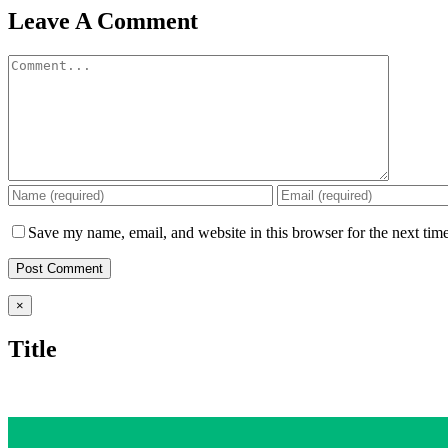
Leave A Comment
Comment
Save my name, email, and website in this browser for the next tim
Close
×
product
quick
Title
view