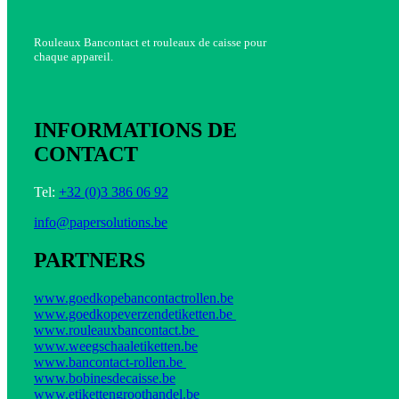
Rouleaux Bancontact et rouleaux de caisse pour
chaque appareil.
INFORMATIONS DE
CONTACT
Tel:
+32 (0)3 386 06 92
info@papersolutions.be
PARTNERS
www.goedkopebancontactrollen.be
www.goedkopeverzendetiketten.be
www.rouleauxbancontact.be
www.weegschaaletiketten.be
www.bancontact-rollen.be
www.bobinesdecaisse.be
www.etikettengroothandel.be