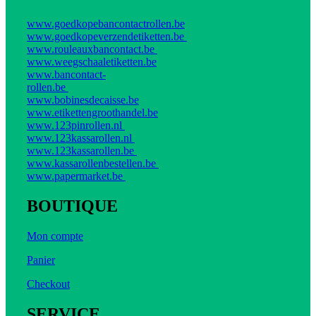
www.goedkopebancontactrollen.be
www.goedkopeverzendetiketten.be
www.rouleauxbancontact.be
www.weegschaaletiketten.be
www.bancontact-
rollen.be
www.bobinesdecaisse.be
www.etikettengroothandel.be
www.123pinrollen.nl
www.123kassarollen.nl
www.123kassarollen.be
www.kassarollenbestellen.be
www.papermarket.be
BOUTIQUE
Mon compte
Panier
Checkout
SERVICE