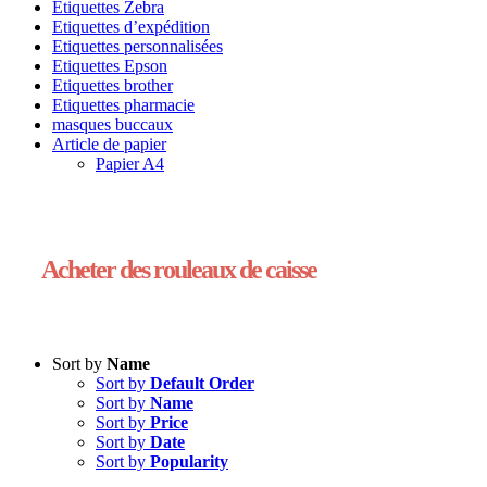
Etiquettes Zebra
Etiquettes d’expédition
Etiquettes personnalisées
Etiquettes Epson
Etiquettes brother
Etiquettes pharmacie
masques buccaux
Article de papier
Papier A4
Acheter des rouleaux de caisse
Sort by
Name
Sort by
Default Order
Sort by
Name
Sort by
Price
Sort by
Date
Sort by
Popularity