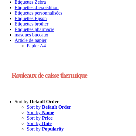
Etiquettes Zebra
Etiquettes d’expédition
Etiquettes personnalisées
Etiquettes Epson
Etiquettes brother
Etiquettes pharmacie
masques buccaux
Article de papier
Papier A4
Rouleaux de caisse thermique
Sort by
Default Order
Sort by
Default Order
Sort by
Name
Sort by
Price
Sort by
Date
Sort by
Popularity