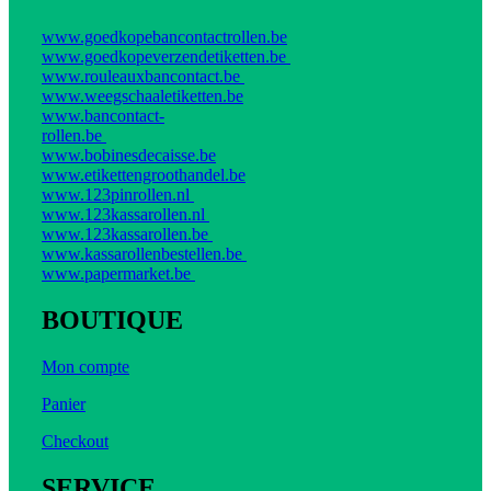
www.goedkopebancontactrollen.be
www.goedkopeverzendetiketten.be
www.rouleauxbancontact.be
www.weegschaaletiketten.be
www.bancontact-
rollen.be
www.bobinesdecaisse.be
www.etikettengroothandel.be
www.123pinrollen.nl
www.123kassarollen.nl
www.123kassarollen.be
www.kassarollenbestellen.be
www.papermarket.be
BOUTIQUE
Mon compte
Panier
Checkout
SERVICE