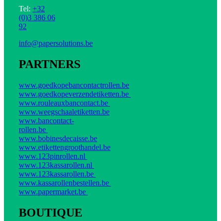
Tel:
+32
(0)3 386 06
92
info@papersolutions.be
PARTNERS
www.goedkopebancontactrollen.be
www.goedkopeverzendetiketten.be
www.rouleauxbancontact.be
www.weegschaaletiketten.be
www.bancontact-
rollen.be
www.bobinesdecaisse.be
www.etikettengroothandel.be
www.123pinrollen.nl
www.123kassarollen.nl
www.123kassarollen.be
www.kassarollenbestellen.be
www.papermarket.be
BOUTIQUE