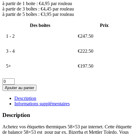
à partir de 1 boite : €4,95 par rouleau
à partir de 3 boîtes : €4,45 par rouleau
à partir de 5 boîtes : €3,95 par rouleau
Des boites
Prix
1 - 2
€
247.50
3 - 4
€
222.50
5+
€
197.50
quantité
de
Ajouter au panier
Etiquette
balance
Description
58X53
Informations supplémentaires
Description
Achetez vos étiquettes thermiques 58×53 par internet. Cette étiquette
de balance 58×53 est pour par ex. Bizerba et Mettler Toledo. Vous