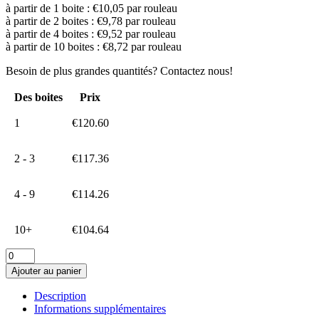
à partir de 1 boite : €10,05 par rouleau
à partir de 2 boites : €9,78 par rouleau
à partir de 4 boites : €9,52 par rouleau
à partir de 10 boites : €8,72 par rouleau
Besoin de plus grandes quantités? Contactez nous!
Des boites
Prix
1
€
120.60
2 - 3
€
117.36
4 - 9
€
114.26
10+
€
104.64
quantité
de
Ajouter au panier
Etiquettes
Zebra
Description
102x38
Informations supplémentaires
compatible