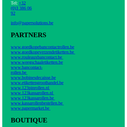
Tel:
+32
(0)3 386 06
92
info@papersolutions.be
PARTNERS
www.goedkopebancontactrollen.be
www.goedkopeverzendetiketten.be
www.rouleauxbancontact.be
www.weegschaaletiketten.be
www.bancontact-
rollen.be
www.bobinesdecaisse.be
www.etikettengroothandel.be
www.123pinrollen.nl
www.123kassarollen.nl
www.123kassarollen.be
www.kassarollenbestellen.be
www.papermarket.be
BOUTIQUE