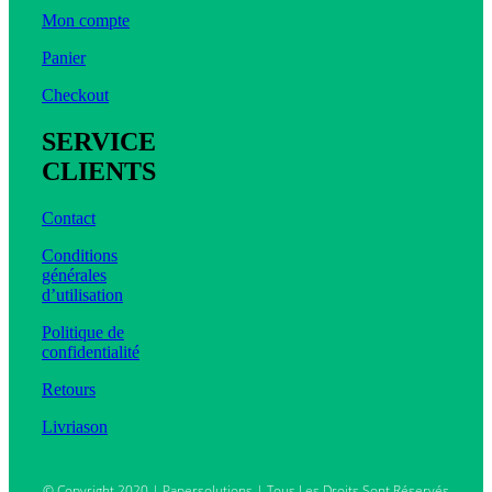
Mon compte
Panier
Checkout
SERVICE
CLIENTS
Contact
Conditions
générales
d’utilisation
Politique de
confidentialité
Retours
Livriason
© Copyright 2020 | Papersolutions | Tous Les Droits Sont Réservés