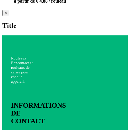
à partir de € 4,88 / rouleau
Close
×
product
quick
Title
view
Rouleaux
Bancontact et
rouleaux de
caisse pour
chaque
appareil.
INFORMATIONS
DE
CONTACT