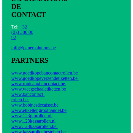
DE
CONTACT
Tel:
+32
(0)3 386 06
92
info@papersolutions.be
PARTNERS
www.goedkopebancontactrollen.be
www.goedkopeverzendetiketten.be
www.rouleauxbancontact.be
www.weegschaaletiketten.be
www.bancontact-
rollen.be
www.bobinesdecaisse.be
www.etikettengroothandel.be
www.123pinrollen.nl
www.123kassarollen.nl
www.123kassarollen.be
www.kassarollenbestellen.be