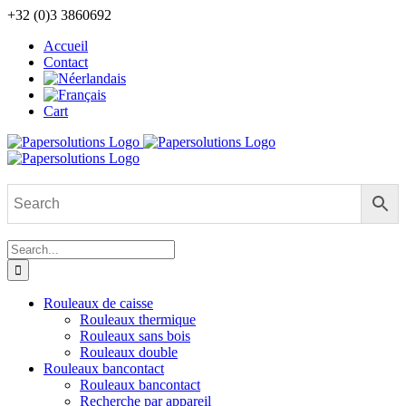
Skip
+32 (0)3 3860692
to
Accueil
content
Contact
Cart
Search
for:
Rouleaux de caisse
Rouleaux thermique
Rouleaux sans bois
Rouleaux double
Rouleaux bancontact
Rouleaux bancontact
Recherche par appareil