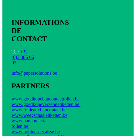
INFORMATIONS
DE
CONTACT
Tel:
+32
(0)3 386 06
92
info@papersolutions.be
PARTNERS
www.goedkopebancontactrollen.be
www.goedkopeverzendetiketten.be
www.rouleauxbancontact.be
www.weegschaaletiketten.be
www.bancontact-
rollen.be
www.bobinesdecaisse.be