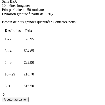
Sans BPA
10 mètres longeuer
Prix par boite de 50 rouleaux
Livraison gratuite à partir de € 30,-
Besoin de plus grandes quantités? Contactez nous!
Des boites
Prix
1 - 2
€
26.95
3 - 4
€
24.85
5 - 9
€
22.90
10 - 29
€
18.70
30+
€
16.50
quantité
de
Ajouter au panier
Yoximo