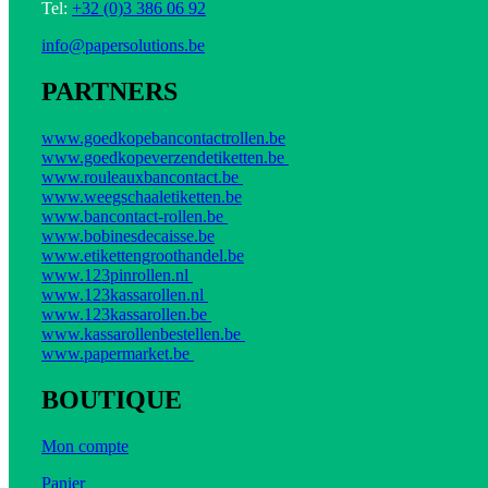
Tel:
+32 (0)3 386 06 92
info@papersolutions.be
PARTNERS
www.goedkopebancontactrollen.be
www.goedkopeverzendetiketten.be
www.rouleauxbancontact.be
www.weegschaaletiketten.be
www.bancontact-rollen.be
www.bobinesdecaisse.be
www.etikettengroothandel.be
www.123pinrollen.nl
www.123kassarollen.nl
www.123kassarollen.be
www.kassarollenbestellen.be
www.papermarket.be
BOUTIQUE
Mon compte
Panier