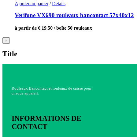
Ajouter au panier
/
Details
Verifone VX690 rouleaux bancontact 57x40x12
à partir de € 19.50 / boîte 50 rouleaux
Close
×
product
quick
Title
view
Rouleaux Bancontact et rouleaux de caisse pour
chaque appareil.
INFORMATIONS DE
CONTACT