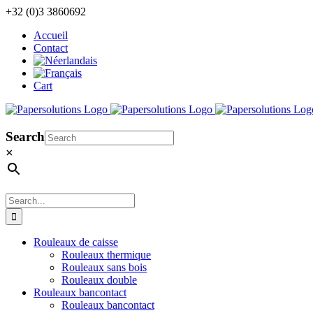
Skip
+32 (0)3 3860692
to
Accueil
content
Contact
Cart
Search
×
Search
for:
Rouleaux de caisse
Rouleaux thermique
Rouleaux sans bois
Rouleaux double
Rouleaux bancontact
Rouleaux bancontact