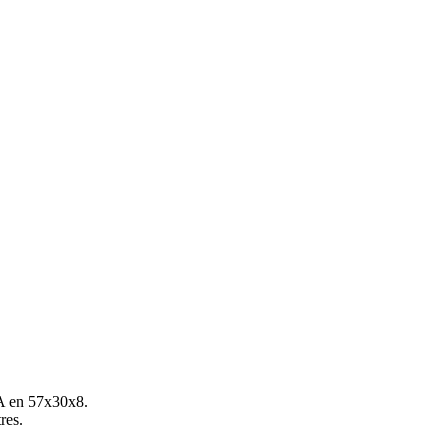
 A en 57x30x8.
res.