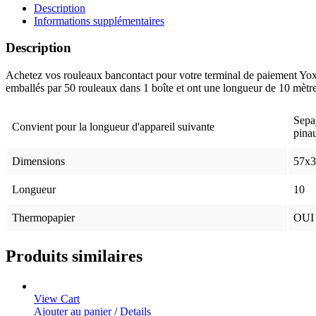
rouleaux
Description
bancontact
Informations supplémentaires
57x30x8
Description
Achetez vos rouleaux bancontact pour votre terminal de paiement Yo
emballés par 50 rouleaux dans 1 boîte et ont une longueur de 10 mètre
Sepa
Convient pour la longueur d'appareil suivante
pina
Dimensions
57x3
Longueur
10
Thermopapier
OUI
Produits similaires
View Cart
Ajouter au panier
/
Details