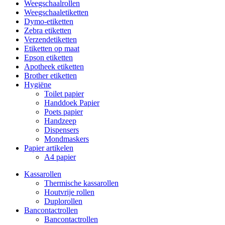
Weegschaalrollen
Weegschaaletiketten
Dymo-etiketten
Zebra etiketten
Verzendetiketten
Etiketten op maat
Epson etiketten
Apotheek etiketten
Brother etiketten
Hygiëne
Toilet papier
Handdoek Papier
Poets papier
Handzeep
Dispensers
Mondmaskers
Papier artikelen
A4 papier
Kassarollen
Thermische kassarollen
Houtvrije rollen
Duplorollen
Bancontactrollen
Bancontactrollen