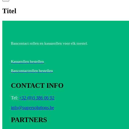
product
quick
Titel
view
Bancontact rollen en kassarollen voor elk toestel.
Kassarollen bestellen
Bancontactrollen bestellen
CONTACT INFO
Tel:
+32 (0)3 386 06 92
info@papersolutions.be
PARTNERS