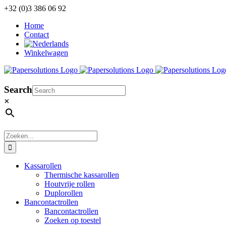
Ga
+32 (0)3 386 06 92
naar
Home
inhoud
Contact
Winkelwagen
Search
×
Zoeken
naar:
Kassarollen
Thermische kassarollen
Houtvrije rollen
Duplorollen
Bancontactrollen
Bancontactrollen
Zoeken op toestel