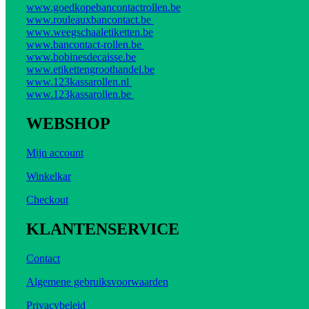
www.goedkopebancontactrollen.be
www.rouleauxbancontact.be
www.weegschaaletiketten.be
www.bancontact-rollen.be
www.bobinesdecaisse.be
www.etikettengroothandel.be
www.123kassarollen.nl
www.123kassarollen.be
WEBSHOP
Mijn account
Winkelkar
Checkout
KLANTENSERVICE
Contact
Algemene gebruiksvoorwaarden
Privacybeleid