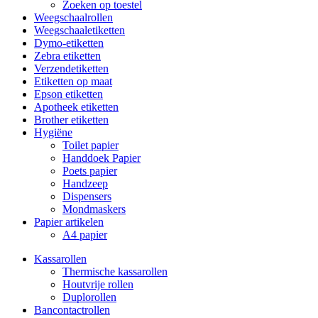
Zoeken op toestel
Weegschaalrollen
Weegschaaletiketten
Dymo-etiketten
Zebra etiketten
Verzendetiketten
Etiketten op maat
Epson etiketten
Apotheek etiketten
Brother etiketten
Hygiëne
Toilet papier
Handdoek Papier
Poets papier
Handzeep
Dispensers
Mondmaskers
Papier artikelen
A4 papier
Kassarollen
Thermische kassarollen
Houtvrije rollen
Duplorollen
Bancontactrollen