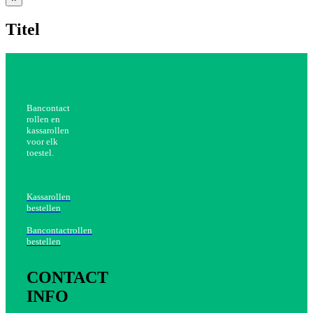
product
quick
Titel
view
Bancontact
rollen en
kassarollen
voor elk
toestel.
Kassarollen
bestellen
Bancontactrollen
bestellen
CONTACT
INFO