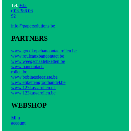
Tel:
+32
(0)3 386 06
92
info@papersolutions.be
PARTNERS
www.goedkopebancontactrollen.be
www.rouleauxbancontact.be
www.weegschaaletiketten.be
www.bancontact-
rollen.be
www.bobinesdecaisse.be
www.etikettengroothandel.be
www.123kassarollen.nl
www.123kassarollen.be
WEBSHOP
Mijn
account