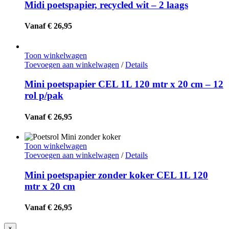
Midi poetspapier, recycled wit – 2 laags
Vanaf € 26,95
Toon winkelwagen
Toevoegen aan winkelwagen
/
Details
Mini poetspapier CEL 1L 120 mtr x 20 cm – 12
rol p/pak
Vanaf € 26,95
Toon winkelwagen
Toevoegen aan winkelwagen
/
Details
Mini poetspapier zonder koker CEL 1L 120
mtr x 20 cm
Vanaf € 26,95
Close
×