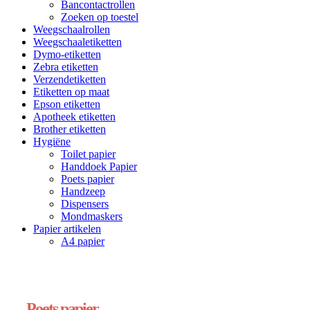
Bancontactrollen
Zoeken op toestel
Weegschaalrollen
Weegschaaletiketten
Dymo-etiketten
Zebra etiketten
Verzendetiketten
Etiketten op maat
Epson etiketten
Apotheek etiketten
Brother etiketten
Hygiëne
Toilet papier
Handdoek Papier
Poets papier
Handzeep
Dispensers
Mondmaskers
Papier artikelen
A4 papier
Poets papier