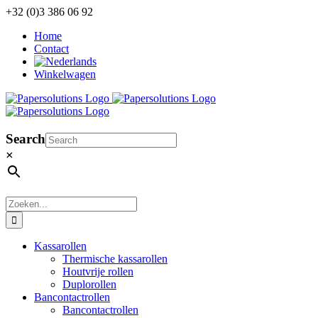
Ga
+32 (0)3 386 06 92
naar
Home
inhoud
Contact
Winkelwagen
Search
×
Zoeken
naar:
Kassarollen
Thermische kassarollen
Houtvrije rollen
Duplorollen
Bancontactrollen
Bancontactrollen