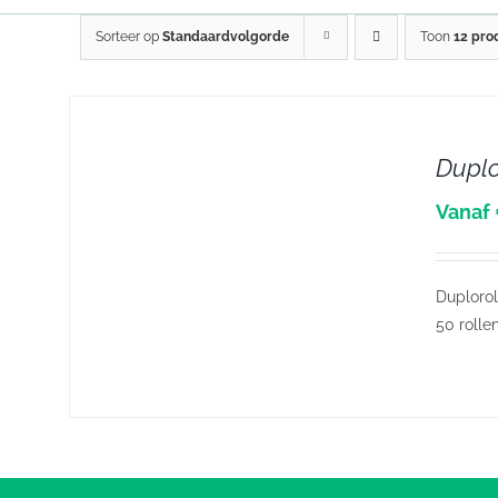
Sorteer op
Standaardvolgorde
Toon
12 pro
Duplo
DETAILS
Vanaf 
Duplorol
50 rolle