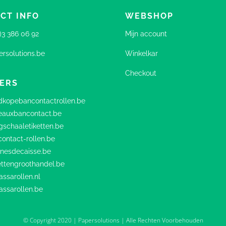
CT INFO
WEBSHOP
0)3 386 06 92
Mijn account
rsolutions.be
Winkelkar
Checkout
ERS
kopebancontactrollen.be
eauxbancontact.be
schaaletiketten.be
ontact-rollen.be
nesdecaisse.be
ttengroothandel.be
ssarollen.nl
assarollen.be
© Copyright 2020 | Papersolutions | Alle Rechten Voorbehouden