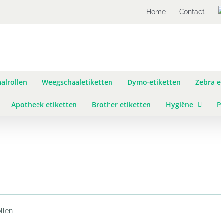
Home
Contact
alrollen
Weegschaaletiketten
Dymo-etiketten
Zebra e
Apotheek etiketten
Brother etiketten
Hygiëne
P
llen