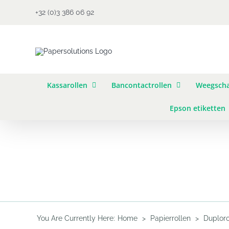
Ga
+32 (0)3 386 06 92
naar
inhoud
Kassarollen
Bancontactrollen
Weegscha
Epson etiketten
You Are Currently Here
:
Home
>
Papierrollen
>
Duploro