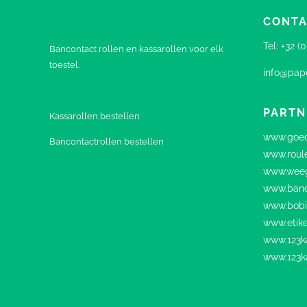
CONTA
Tel:
+32 (
Bancontact rollen en kassarollen voor elk
toestel.
info@pape
PARTN
Kassarollen bestellen
www.goed
Bancontactrollen bestellen
www.roul
www.weeg
www.banc
www.bobi
www.etike
www.123ka
www.123k