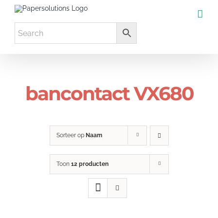
Ga
naar
inhoud
bancontact VX680
Sorteer op
Naam
Toon
12 producten