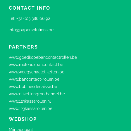
CONTACT INFO
Tel:
+32 (0)3 386 06 92
info@papersolutions.be
PARTNERS
www.goedkopebancontactrollen.be
www.rouleauxbancontact.be
www.weegschaaletiketten.be
www.bancontact-rollen.be
www.bobinesdecaisse.be
www.etikettengroothandel.be
www.123kassarollen.nl
www.123kassarollen.be
WEBSHOP
Mijn account