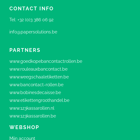
CONTACT INFO
Tel:
+32 (0)3 386 06 92
info@papersolutions.be
PARTNERS
www.goedkopebancontactrollen.be
www.rouleauxbancontact.be
www.weegschaaletiketten.be
www.bancontact-rollen.be
www.bobinesdecaisse.be
www.etikettengroothandel.be
www.123kassarollen.nl
www.123kassarollen.be
WEBSHOP
Mijn account