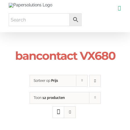
Ga
naar
inhoud
bancontact VX680
Sorteer op
Prijs
Toon
12 producten