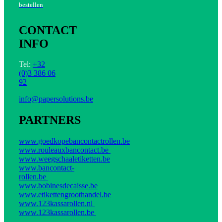
bestellen
CONTACT
INFO
Tel:
+32
(0)3 386 06
92
info@papersolutions.be
PARTNERS
www.goedkopebancontactrollen.be
www.rouleauxbancontact.be
www.weegschaaletiketten.be
www.bancontact-
rollen.be
www.bobinesdecaisse.be
www.etikettengroothandel.be
www.123kassarollen.nl
www.123kassarollen.be