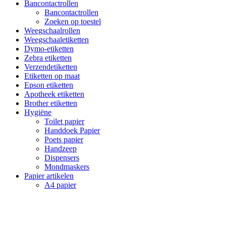
Bancontactrollen
Bancontactrollen
Zoeken op toestel
Weegschaalrollen
Weegschaaletiketten
Dymo-etiketten
Zebra etiketten
Verzendetiketten
Etiketten op maat
Epson etiketten
Apotheek etiketten
Brother etiketten
Hygiëne
Toilet papier
Handdoek Papier
Poets papier
Handzeep
Dispensers
Mondmaskers
Papier artikelen
A4 papier