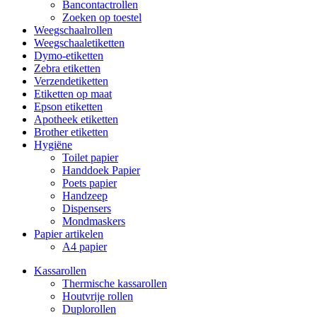
Bancontactrollen
Zoeken op toestel
Weegschaalrollen
Weegschaaletiketten
Dymo-etiketten
Zebra etiketten
Verzendetiketten
Etiketten op maat
Epson etiketten
Apotheek etiketten
Brother etiketten
Hygiëne
Toilet papier
Handdoek Papier
Poets papier
Handzeep
Dispensers
Mondmaskers
Papier artikelen
A4 papier
Kassarollen
Thermische kassarollen
Houtvrije rollen
Duplorollen