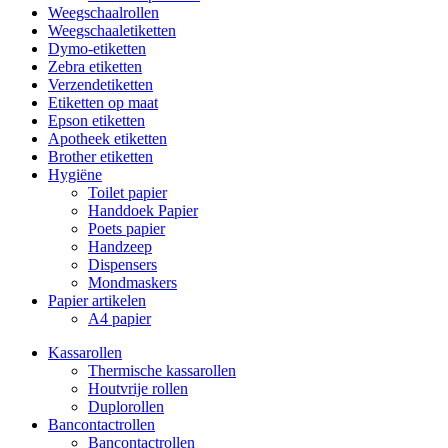
Weegschaalrollen
Weegschaaletiketten
Dymo-etiketten
Zebra etiketten
Verzendetiketten
Etiketten op maat
Epson etiketten
Apotheek etiketten
Brother etiketten
Hygiëne
Toilet papier
Handdoek Papier
Poets papier
Handzeep
Dispensers
Mondmaskers
Papier artikelen
A4 papier
Kassarollen
Thermische kassarollen
Houtvrije rollen
Duplorollen
Bancontactrollen
Bancontactrollen