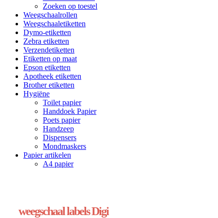
Zoeken op toestel
Weegschaalrollen
Weegschaaletiketten
Dymo-etiketten
Zebra etiketten
Verzendetiketten
Etiketten op maat
Epson etiketten
Apotheek etiketten
Brother etiketten
Hygiëne
Toilet papier
Handdoek Papier
Poets papier
Handzeep
Dispensers
Mondmaskers
Papier artikelen
A4 papier
weegschaal labels Digi