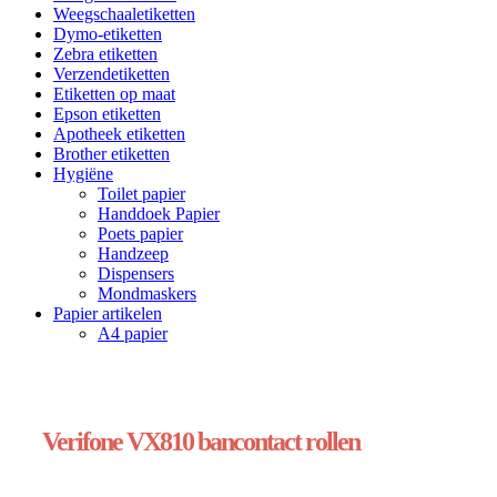
Weegschaaletiketten
Dymo-etiketten
Zebra etiketten
Verzendetiketten
Etiketten op maat
Epson etiketten
Apotheek etiketten
Brother etiketten
Hygiëne
Toilet papier
Handdoek Papier
Poets papier
Handzeep
Dispensers
Mondmaskers
Papier artikelen
A4 papier
Verifone VX810 bancontact rollen