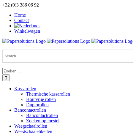
Ga
+32 (0)3 386 06 92
naar
Home
inhoud
Contact
Winkelwagen
Zoeken
naar:
Kassarollen
Thermische kassarollen
Houtvrije rollen
Duplorollen
Bancontactrollen
Bancontactrollen
Zoeken op toestel
Weegschaalrollen
Weegschaaletiketten