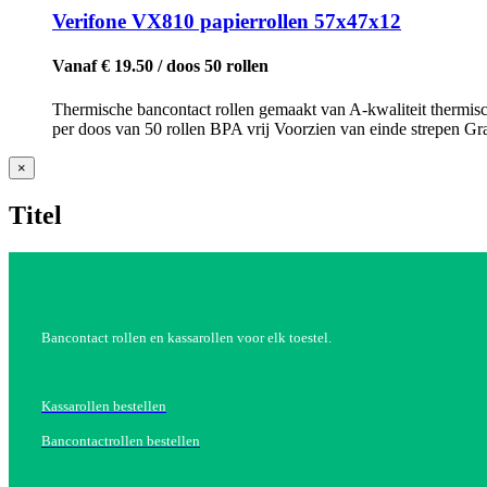
Verifone VX810 papierrollen 57x47x12
Vanaf € 19.50 / doos 50 rollen
Thermische bancontact rollen gemaakt van A-kwaliteit thermisc
per doos van 50 rollen BPA vrij Voorzien van einde strepen Grat
Close
×
product
quick
Titel
view
Bancontact rollen en kassarollen voor elk toestel.
Kassarollen bestellen
Bancontactrollen bestellen