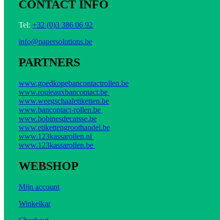
CONTACT INFO
Tel:
+32 (0)3 386 06 92
info@papersolutions.be
PARTNERS
www.goedkopebancontactrollen.be
www.rouleauxbancontact.be
www.weegschaaletiketten.be
www.bancontact-rollen.be
www.bobinesdecaisse.be
www.etikettengroothandel.be
www.123kassarollen.nl
www.123kassarollen.be
WEBSHOP
Mijn account
Winkelkar