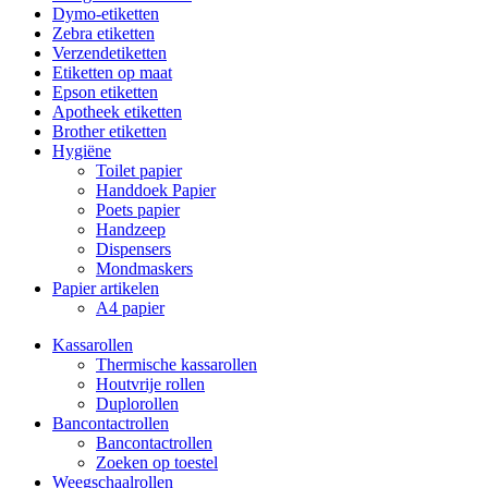
Dymo-etiketten
Zebra etiketten
Verzendetiketten
Etiketten op maat
Epson etiketten
Apotheek etiketten
Brother etiketten
Hygiëne
Toilet papier
Handdoek Papier
Poets papier
Handzeep
Dispensers
Mondmaskers
Papier artikelen
A4 papier
Kassarollen
Thermische kassarollen
Houtvrije rollen
Duplorollen
Bancontactrollen
Bancontactrollen
Zoeken op toestel
Weegschaalrollen