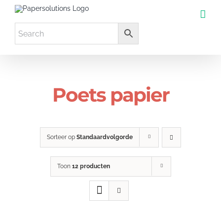
Ga
naar
inhoud
Poets papier
Sorteer op
Standaardvolgorde
Toon
12 producten