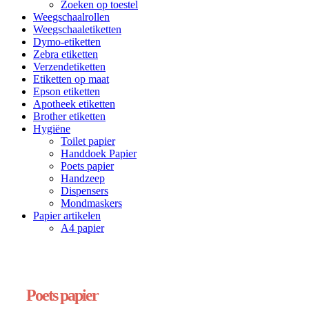
Zoeken op toestel
Weegschaalrollen
Weegschaaletiketten
Dymo-etiketten
Zebra etiketten
Verzendetiketten
Etiketten op maat
Epson etiketten
Apotheek etiketten
Brother etiketten
Hygiëne
Toilet papier
Handdoek Papier
Poets papier
Handzeep
Dispensers
Mondmaskers
Papier artikelen
A4 papier
Poets papier