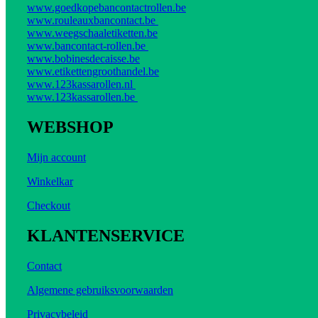
www.goedkopebancontactrollen.be
www.rouleauxbancontact.be
www.weegschaaletiketten.be
www.bancontact-rollen.be
www.bobinesdecaisse.be
www.etikettengroothandel.be
www.123kassarollen.nl
www.123kassarollen.be
WEBSHOP
Mijn account
Winkelkar
Checkout
KLANTENSERVICE
Contact
Algemene gebruiksvoorwaarden
Privacybeleid