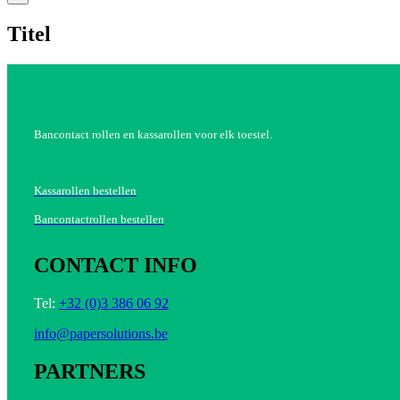
product
quick
Titel
view
Bancontact rollen en kassarollen voor elk toestel.
Kassarollen bestellen
Bancontactrollen bestellen
CONTACT INFO
Tel:
+32 (0)3 386 06 92
info@papersolutions.be
PARTNERS