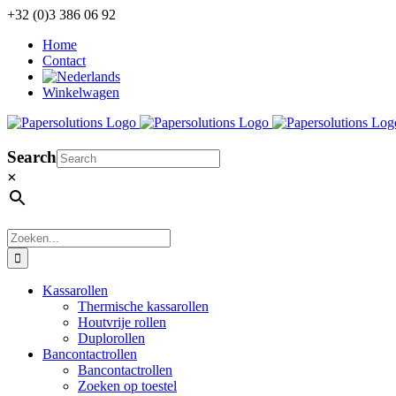
Ga
+32 (0)3 386 06 92
naar
Home
inhoud
Contact
Winkelwagen
Search
×
Zoeken
naar:
Kassarollen
Thermische kassarollen
Houtvrije rollen
Duplorollen
Bancontactrollen
Bancontactrollen
Zoeken op toestel