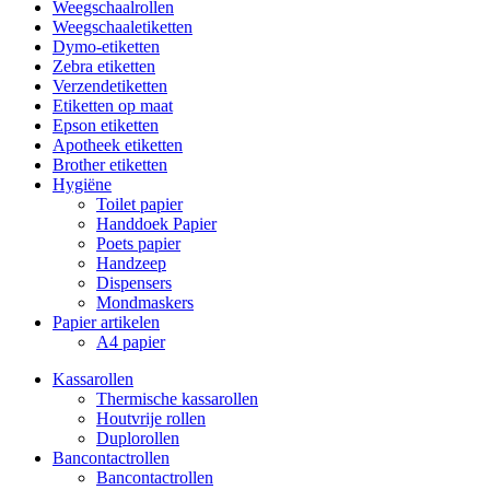
Weegschaalrollen
Weegschaaletiketten
Dymo-etiketten
Zebra etiketten
Verzendetiketten
Etiketten op maat
Epson etiketten
Apotheek etiketten
Brother etiketten
Hygiëne
Toilet papier
Handdoek Papier
Poets papier
Handzeep
Dispensers
Mondmaskers
Papier artikelen
A4 papier
Kassarollen
Thermische kassarollen
Houtvrije rollen
Duplorollen
Bancontactrollen
Bancontactrollen